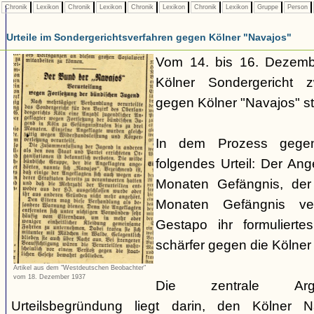
Chronik
Lexikon
Chronik
Lexikon
Chronik
Lexikon
Chronik
Lexikon
Gruppe
Person
Urteile im Sondergerichtsverfahren gegen Kölner "Navajos"
Vom 14. bis 16. Dezemb
Kölner Sondergericht z
gegen Kölner "Navajos" sta
In dem Prozess gege
folgendes Urteil: Der Ang
Monaten Gefängnis, der
Monaten Gefängnis ver
Gestapo ihr formulierte
schärfer gegen die Kölne
Artikel aus dem "Westdeutschen Beobachter"
vom 18. Dezember 1937
Die zentrale Argum
Urteilsbegründung liegt darin, den Kölner N