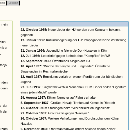
onik
Lexikon
n, ein
22. Oktober 1935:
Neue Lieder der HJ werden vom Kulturamt bekannt
gegeben
13. Januar 1936:
Kulturkundgebung der HJ: Propagandistische Vorstellung
Kino-,
neuer Lieder
ktiver
31. Januar 1936:
Jugendliche feiern die Don-Kosaken in Köln
.
12. Juli 1936:
Leserbrief gegen katholisches "Kampflied" im WB
12. September 1936:
Öffentliches Singen der HJ
anjo,
10. April 1937:
"Woche der Pimpfe und Jungmädel": Öffentliche
Singstunden im Rechtsrheinischen
12. April 1937:
Ermittlungsverfahren wegen Fortführung der bündischen
Jugend
in den
23. Juni 1937:
Singwettbewerb in Monschau: BDM-Lieder sollen "Eigentum
, denn
eines jeden Mädel" werden
29. August 1937:
Kölner Nerother auf Fahrt verhaftet
5. September 1937:
Großes Navajo-Treffen auf Kirmes in Rösrath
e der
12. Oktober 1937:
Störungen beim "Verkehrserziehungsdienst"
ch der
21. Oktober 1937:
Großrazzia gegen "Navajos"
26. Oktober 1937:
Weitere Verhaftungen und Durchsuchungen Kölner
Navajos
re zum
6. Dezember 1937:
Oberstaatsanwalt erhebt Anklage gegen Kölner