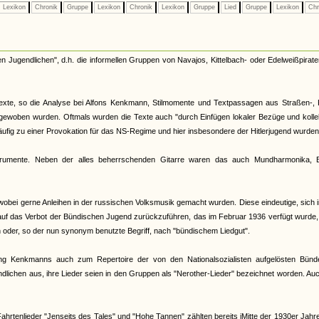
Lexikon
Chronik
Gruppe
Lexikon
Chronik
Lexikon
Gruppe
Lied
Gruppe
Lexikon
Chr
en Jugendlichen", d.h. die informellen Gruppen von Navajos, Kittelbach- oder Edelweißpirate
stexte, so die Analyse bei Alfons Kenkmann, Stilmomente und Textpassagen aus Straßen-, 
ngewoben wurden. Oftmals wurden die Texte auch "durch Einfügen lokaler Bezüge und kolle
häufig zu einer Provokation für das NS-Regime und hier insbesondere der Hitlerjugend wurden
trumente. Neben der alles beherrschenden Gitarre waren das auch Mundharmonika, B
wobei gerne Anleihen in der russischen Volksmusik gemacht wurden. Diese eindeutige, sich 
auf das Verbot der Bündischen Jugend zurückzuführen, das im Februar 1936 verfügt wurde
oder, so der nun synonym benutzte Begriff, nach "bündischem Liedgut".
ng Kenkmanns auch zum Repertoire der von den Nationalsozialisten aufgelösten Bünd
ndlichen aus, ihre Lieder seien in den Gruppen als "Nerother-Lieder" bezeichnet worden. Au
hrtenlieder "Jenseits des Tales" und "Hohe Tannen" zählten bereits iMitte der 1930er Jah