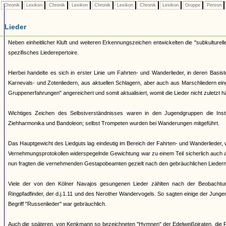
Chronik
Lexikon
Chronik
Lexikon
Chronik
Lexikon
Chronik
Lexikon
Gruppe
Person
Lieder
Neben einheitlicher Kluft und weiteren Erkennungszeichen entwickelten die "subkulturell
spezifisches Liederepertoire.
Hierbei handelte es sich in erster Linie um Fahrten- und Wanderlieder, in deren Basi
Karnevals- und Zotenliedern, aus aktuellen Schlagern, aber auch aus Marschliedern ei
Gruppenerfahrungen" angereichert und somit aktualisiert, womit die Lieder nicht zuletzt 
Wichtiges Zeichen des Selbstverständnisses waren in den Jugendgruppen die Ins
Ziehharmonika und Bandoleon; selbst Trompeten wurden bei Wanderungen mitgeführt.
Das Hauptgewicht des Liedguts lag eindeutig im Bereich der Fahrten- und Wanderlieder, 
Vernehmungsprotokollen widerspegelnde Gewichtung war zu einem Teil sicherlich auch 
nun fragten die vernehmenden Gestapobeamten gezielt nach den gebräuchlichen Liedern 
Viele der von den Kölner Navajos gesungenen Lieder zählten nach der Beobachtu
Ringpfadfinder, der d.j.1.11 und des Nerother Wandervogels. So sagten einige der Junge
Begriff "Russenlieder" war gebräuchlich.
Auch die späteren, von Kenkmann so bezeichneten "Hymnen" der Edelweißpiraten, die Fa