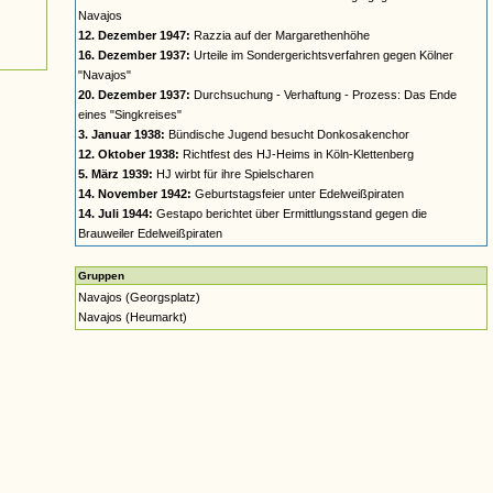
Navajos
12. Dezember 1947:
Razzia auf der Margarethenhöhe
16. Dezember 1937:
Urteile im Sondergerichtsverfahren gegen Kölner
"Navajos"
20. Dezember 1937:
Durchsuchung - Verhaftung - Prozess: Das Ende
eines "Singkreises"
3. Januar 1938:
Bündische Jugend besucht Donkosakenchor
12. Oktober 1938:
Richtfest des HJ-Heims in Köln-Klettenberg
5. März 1939:
HJ wirbt für ihre Spielscharen
14. November 1942:
Geburtstagsfeier unter Edelweißpiraten
14. Juli 1944:
Gestapo berichtet über Ermittlungsstand gegen die
Brauweiler Edelweißpiraten
Gruppen
Navajos (Georgsplatz)
Navajos (Heumarkt)