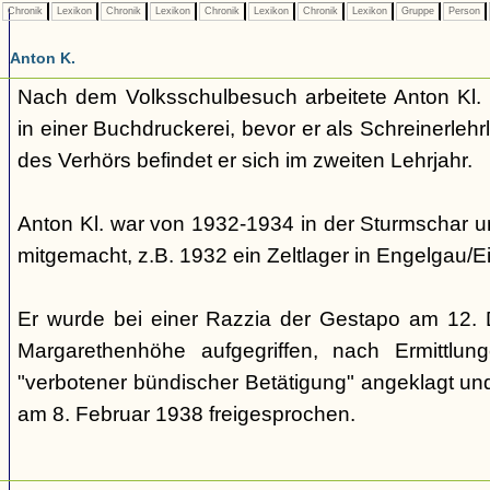
Chronik
Lexikon
Chronik
Lexikon
Chronik
Lexikon
Chronik
Lexikon
Gruppe
Person
Anton K.
Nach dem Volksschulbesuch arbeitete Anton Kl. z
in einer Buchdruckerei, bevor er als Schreinerlehr
des Verhörs befindet er sich im zweiten Lehrjahr.
Anton Kl. war von 1932-1934 in der Sturmschar un
mitgemacht, z.B. 1932 ein Zeltlager in Engelgau/Ei
Er wurde bei einer Razzia der Gestapo am 12.
Margarethenhöhe aufgegriffen, nach Ermittlu
"verbotener bündischer Betätigung" angeklagt un
am 8. Februar 1938 freigesprochen.