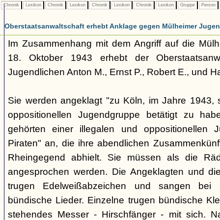
Chronik
Lexikon
Chronik
Lexikon
Chronik
Lexikon
Chronik
Lexikon
Gruppe
Person
Oberstaatsanwaltschaft erhebt Anklage gegen Mülheimer Jugen
Im Zusammenhang mit dem Angriff auf die Mülhe
18. Oktober 1943 erhebt der Oberstaatsanw
Jugendlichen Anton M., Ernst P., Robert E., und H
Sie werden angeklagt "zu Köln, im Jahre 1943, s
oppositionellen Jugendgruppe betätigt zu habe
gehörten einer illegalen und oppositionellen 
Piraten" an, die ihre abendlichen Zusammenkünft
Rheingegend abhielt. Sie müssen als die Räd
angesprochen werden. Die Angeklagten und die 
trugen Edelweißabzeichen und sangen bei 
bündische Lieder. Einzelne trugen bündische Klei
stehendes Messer - Hirschfänger - mit sich. N