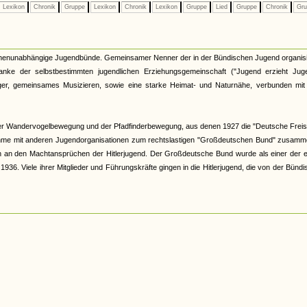
Lexikon
Chronik
Gruppe
Lexikon
Chronik
Lexikon
Gruppe
Lied
Gruppe
Chronik
Gru
kirchenunabhängige Jugendbünde. Gemeinsamer Nenner der in der Bündischen Jugend organis
nke der selbstbestimmten jugendlichen Erziehungsgemeinschaft ("Jugend erzieht Juge
r, gemeinsames Musizieren, sowie eine starke Heimat- und Naturnähe, verbunden mit 
er Wandervogelbewegung und der Pfadfinderbewegung, aus denen 1927 die "Deutsche Freis
hme mit anderen Jugendorganisationen zum rechtslastigen "Großdeutschen Bund" zusamme
och an den Machtansprüchen der Hitlerjugend. Der Großdeutsche Bund wurde als einer der 
6. Viele ihrer Mitglieder und Führungskräfte gingen in die Hitlerjugend, die von der Bünd