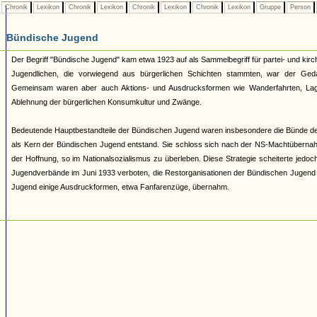
Chronik
Lexikon
Chronik
Lexikon
Chronik
Lexikon
Chronik
Lexikon
Gruppe
Person
Bündische Jugend
Der Begriff "Bündische Jugend" kam etwa 1923 auf als Sammelbegriff für partei- und 
Jugendlichen, die vorwiegend aus bürgerlichen Schichten stammten, war der Geda
Gemeinsam waren aber auch Aktions- und Ausdrucksformen wie Wanderfahrten, Lage
Ablehnung der bürgerlichen Konsumkultur und Zwänge.
Bedeutende Hauptbestandteile der Bündischen Jugend waren insbesondere die Bünde d
als Kern der Bündischen Jugend entstand. Sie schloss sich nach der NS-Machtüberna
der Hoffnung, so im Nationalsozialismus zu überleben. Diese Strategie scheiterte jed
Jugendverbände im Juni 1933 verboten, die Restorganisationen der Bündischen Jugend 193
Jugend einige Ausdruckformen, etwa Fanfarenzüge, übernahm.