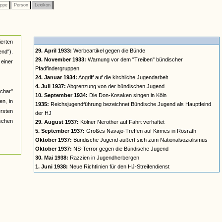
ppe
Person
Lexikon
ierten
29. April 1933:
Werbeartikel gegen die Bünde
nd").
29. November 1933:
Warnung vor dem "Treiben" bündischer
einer
Pfadfindergruppen
24. Januar 1934:
Angriff auf die kirchliche Jugendarbeit
4. Juli 1937:
Abgrenzung von der bündischen Jugend
char"
10. September 1934:
Die Don-Kosaken singen in Köln
n, in
1935:
Reichsjugendführung bezeichnet Bündische Jugend als Hauptfeind
ersten
der HJ
ischen
29. August 1937:
Kölner Nerother auf Fahrt verhaftet
5. September 1937:
Großes Navajo-Treffen auf Kirmes in Rösrath
Oktober 1937:
Bündische Jugend äußert sich zum Nationalsozialismus
Oktober 1937:
NS-Terror gegen die Bündische Jugend
30. Mai 1938:
Razzien in Jugendherbergen
1. Juni 1938:
Neue Richtlinien für den HJ-Streifendienst