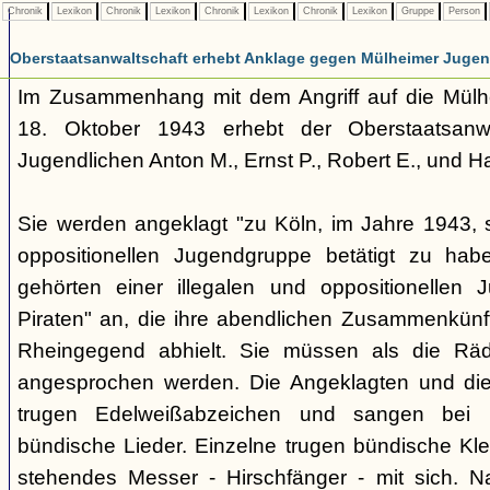
Chronik
Lexikon
Chronik
Lexikon
Chronik
Lexikon
Chronik
Lexikon
Gruppe
Person
Oberstaatsanwaltschaft erhebt Anklage gegen Mülheimer Jugen
Im Zusammenhang mit dem Angriff auf die Mülhe
18. Oktober 1943 erhebt der Oberstaatsanw
Jugendlichen Anton M., Ernst P., Robert E., und H
Sie werden angeklagt "zu Köln, im Jahre 1943, s
oppositionellen Jugendgruppe betätigt zu habe
gehörten einer illegalen und oppositionellen 
Piraten" an, die ihre abendlichen Zusammenkünft
Rheingegend abhielt. Sie müssen als die Räd
angesprochen werden. Die Angeklagten und die 
trugen Edelweißabzeichen und sangen bei 
bündische Lieder. Einzelne trugen bündische Klei
stehendes Messer - Hirschfänger - mit sich. N