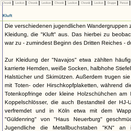
Chronik
Lexikon
Chronik
Lexikon
Chronik
Lexikon
Chronik
Lexikon
Gruppe
Person
Kluft
Die verschiedenen jugendlichen Wandergruppen ze
Kleidung, die "Kluft" aus. Das hierbei zu beo
war zu - zumindest Beginn des Dritten Reiches - du
Zur Kleidung der "Navajos" etwa zählten häufi
karrierte Hemden, weiße Socken, halbhohe Stiefel
Halstücher und Skimützen. Außerdem trugen sie 
mit Toten- oder Hirschkopfplaketten, während die
Totenkopfringe oder kleine Holzschühchen am 
Koppelschlösser, die auch Bestandteil der HJ-
verfremdet und in Köln etwa mit dem Wappe
"Güldenring" von "Haus Neuerburg" geschmück
Jugendliche die Metallbuchstaben "KN" an 