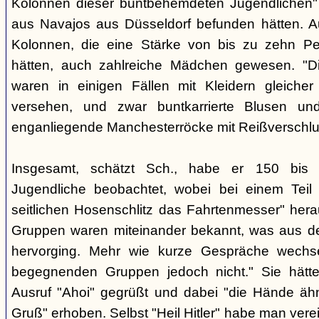
Kolonnen dieser buntbehemdeten Jugendlichen" 
aus Navajos aus Düsseldorf befunden hätten. A
Kolonnen, die eine Stärke von bis zu zehn Per
hätten, auch zahlreiche Mädchen gewesen. "Di
waren in einigen Fällen mit Kleidern gleicher
versehen, und zwar buntkarrierte Blusen un
enganliegende Manchesterröcke mit Reißverschlus
Insgesamt, schätzt Sch., habe er 150 bis 2
Jugendliche beobachtet, wobei bei einem Tei
seitlichen Hosenschlitz das Fahrtenmesser" hera
Gruppen waren miteinander bekannt, was aus de
hervorging. Mehr wie kurze Gespräche wechse
begegnenden Gruppen jedoch nicht." Sie hätt
Ausruf "Ahoi" gegrüßt und dabei "die Hände äh
Gruß" erhoben. Selbst "Heil Hitler" habe man ver