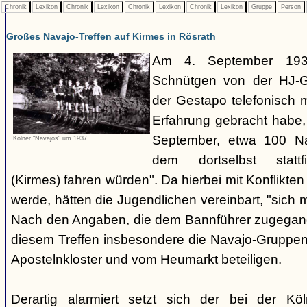
Chronik
Lexikon
Chronik
Lexikon
Chronik
Lexikon
Chronik
Lexikon
Gruppe
Person
Großes Navajo-Treffen auf Kirmes in Rösrath
Am 4. September 1937
Schnütgen von der HJ-Ge
der Gestapo telefonisch m
Erfahrung gebracht habe
September, etwa 100 N
Kölner "Navajos" um 1937
dem dortselbst stattf
(Kirmes) fahren würden". Da hierbei mit Konflikten
werde, hätten die Jugendlichen vereinbart, "sich 
Nach den Angaben, die dem Bannführer zugegang
diesem Treffen insbesondere die Navajo-Gruppen
Apostelnkloster und vom Heumarkt beteiligen.
Derartig alarmiert setzt sich der bei der K