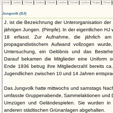
Chronik
Lexikon
Chronik
Lexikon
Chronik
Lexikon
Chronik
Lexikon
Gruppe
Person
Jungvolk (DJ)
J. ist die Bezeichnung der Unterorganisation der 
jährigen Jungen. (Pimpfe). In der eigentlichen HJ
18 erfasst. Zur Aufnahme, die jährlich am
propagandistischem Aufwand vollzogen wurde, 
Untersuchung, ein Gelöbnis und das Bestehen
Darauf bekamen die Mitglieder eine Uniform s
Ende 1936 betrug ihre Mitgliederzahl bereits ca
Jugendlichen zwischen 10 und 14 Jahren entspra
Das Jungvolk hatte mittwochs und samstags Nachm
umfasste Gruppenabende, Sammelaktionen und Dri
Umzügen und Geländespielen. Sie wurden in 
anderen städtischen Grünanlagen abgehalten.