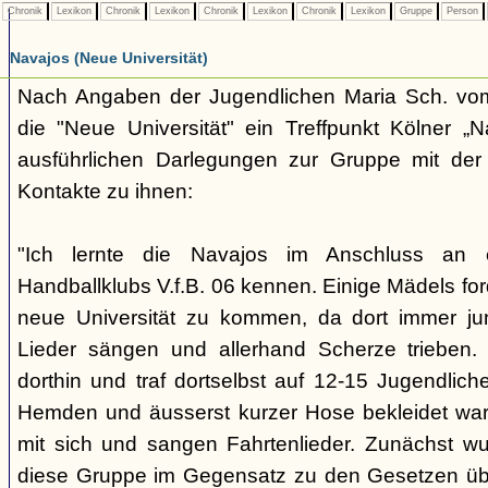
Chronik
Lexikon
Chronik
Lexikon
Chronik
Lexikon
Chronik
Lexikon
Gruppe
Person
Navajos (Neue Universität)
Nach Angaben der Jugendlichen Maria Sch. vo
die "Neue Universität" ein Treffpunkt Kölner „N
ausführlichen Darlegungen zur Gruppe mit der 
Kontakte zu ihnen:
"Ich lernte die Navajos im Anschluss an
Handballklubs V.f.B. 06 kennen. Einige Mädels for
neue Universität zu kommen, da dort immer ju
Lieder sängen und allerhand Scherze trieben.
dorthin und traf dortselbst auf 12-15 Jugendliche,
Hemden und äusserst kurzer Hose bekleidet war
mit sich und sangen Fahrtenlieder. Zunächst wus
diese Gruppe im Gegensatz zu den Gesetzen üb