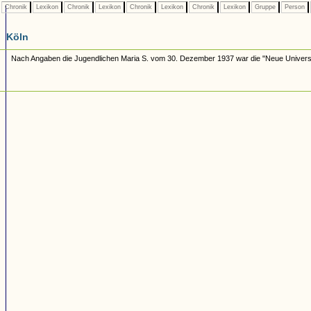
Chronik
Lexikon
Chronik
Lexikon
Chronik
Lexikon
Chronik
Lexikon
Gruppe
Person
Köln
Nach Angaben die Jugendlichen Maria S. vom 30. Dezember 1937 war die "Neue Universit