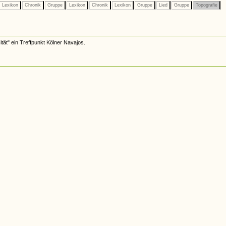
Lexikon
Chronik
Gruppe
Lexikon
Chronik
Lexikon
Gruppe
Lied
Gruppe
Topografie
ät" ein Treffpunkt Kölner Navajos.