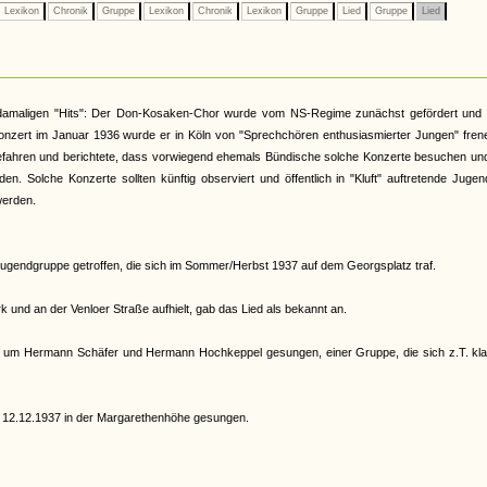
Lexikon
Chronik
Gruppe
Lexikon
Chronik
Lexikon
Gruppe
Lied
Gruppe
Lied
er damaligen "Hits": Der Don-Kosaken-Chor wurde vom NS-Regime zunächst gefördert und 
onzert im Januar 1936 wurde er in Köln von "Sprechchören enthusiasmierter Jungen" fren
 Gefahren und berichtete, dass vorwiegend ehemals Bündische solche Konzerte besuchen un
n. Solche Konzerte sollten künftig observiert und öffentlich in "Kluft" auftretende Jugen
werden.
Jugendgruppe getroffen, die sich im Sommer/Herbst 1937 auf dem Georgsplatz traf.
 und an der Venloer Straße aufhielt, gab das Lied als bekannt an.
 um Hermann Schäfer und Hermann Hochkeppel gesungen, einer Gruppe, die sich z.T. kla
 12.12.1937 in der Margarethenhöhe gesungen.