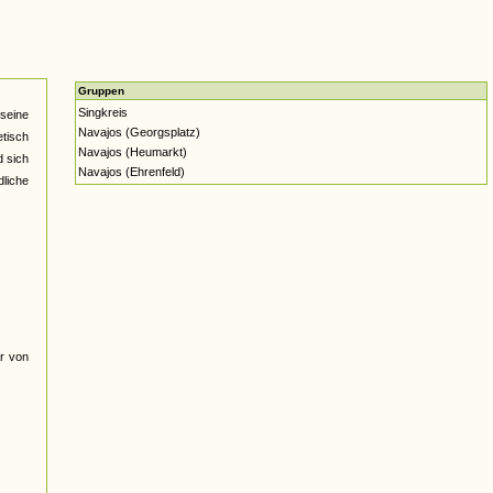
Gruppen
Singkreis
seine
Navajos (Georgsplatz)
etisch
Navajos (Heumarkt)
d sich
Navajos (Ehrenfeld)
dliche
r von