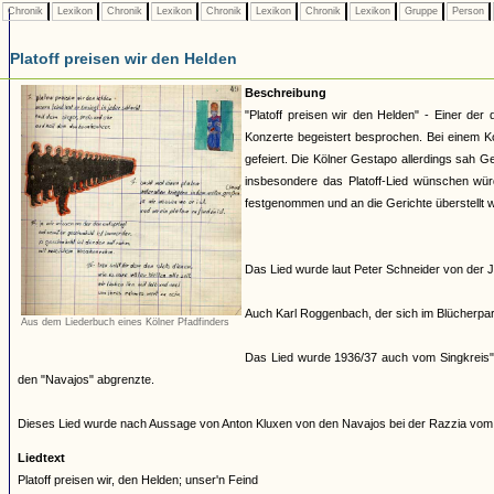
Chronik
Lexikon
Chronik
Lexikon
Chronik
Lexikon
Chronik
Lexikon
Gruppe
Person
Platoff preisen wir den Helden
Beschreibung
"Platoff preisen wir den Helden" - Einer d
Konzerte begeistert besprochen. Bei einem K
gefeiert. Die Kölner Gestapo allerdings sah
insbesondere das Platoff-Lied wünschen würde
festgenommen und an die Gerichte überstellt 
Das Lied wurde laut Peter Schneider von der 
Auch Karl Roggenbach, der sich im Blücherpark
Aus dem Liederbuch eines Kölner Pfadfinders
Das Lied wurde 1936/37 auch vom Singkreis"
den "Navajos" abgrenzte.
Dieses Lied wurde nach Aussage von Anton Kluxen von den Navajos bei der Razzia vom
Liedtext
Platoff preisen wir, den Helden; unser'n Feind