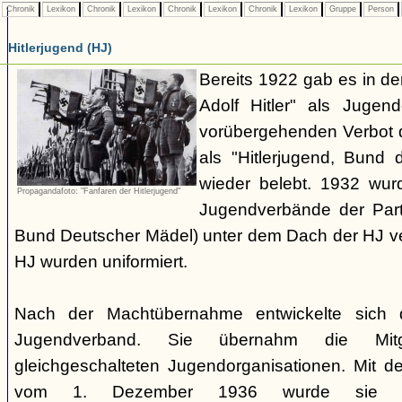
Chronik
Lexikon
Chronik
Lexikon
Chronik
Lexikon
Chronik
Lexikon
Gruppe
Person
Hitlerjugend (HJ)
Bereits 1922 gab es in 
Adolf Hitler" als Jugen
vorübergehenden Verbot d
als "Hitlerjugend, Bund 
wieder belebt. 1932 wurd
Propagandafoto: "Fanfaren der Hitlerjugend"
Jugendverbände der Part
Bund Deutscher Mädel) unter dem Dach der HJ vere
HJ wurden uniformiert.
Nach der Machtübernahme entwickelte sich 
Jugendverband. Sie übernahm die Mitgl
gleichgeschalteten Jugendorganisationen. Mit 
vom 1. Dezember 1936 wurde sie zu