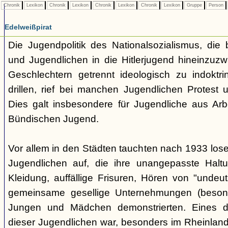
Chronik
Lexikon
Chronik
Lexikon
Chronik
Lexikon
Chronik
Lexikon
Gruppe
Person
Edelweißpirat
Die Jugendpolitik des Nationalsozialismus, die b
und Jugendlichen in die Hitlerjugend hineinzuz
Geschlechtern getrennt ideologisch zu indoktrin
drillen, rief bei manchen Jugendlichen Protest 
Dies galt insbesondere für Jugendliche aus Arb
Bündischen Jugend.
Vor allem in den Städten tauchten nach 1933 l
Jugendlichen auf, die ihre unangepasste Haltu
Kleidung, auffällige Frisuren, Hören von "undeu
gemeinsame gesellige Unternehmungen (besonde
Jungen und Mädchen demonstrierten. Eines 
dieser Jugendlichen war, besonders im Rheinland