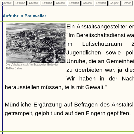
Chronik
Lexikon
Chronik
Lexikon
Chronik
Lexikon
Chronik
Lexikon
Gruppe
Person
Aufruhr in Brauweiler
Ein Anstaltsangestellter e
"Im Bereitschaftsdienst w
im Luftschutzraum 
Jugendlichen sowie poli
Unruhe, die an Gemeinhei
Die „Arbeitsanstalt“ in Brauweiler Ende der
zu überbieten war, ja die
1920er Jahre
Wir haben in der Nac
herausstellen müssen, teils mit Gewalt."
Mündliche Ergänzung auf Befragen des Anstaltsl
getrampelt, gejohlt und auf den Fingern gepfiffen.