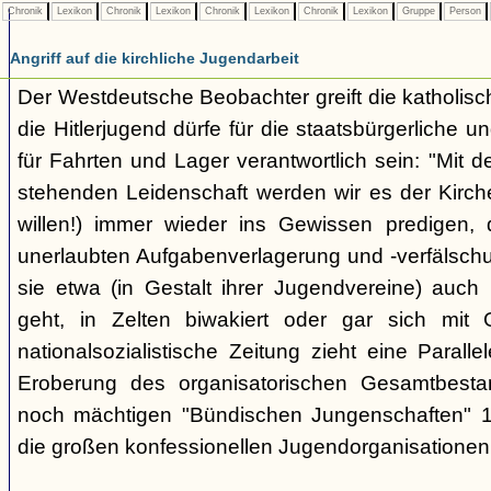
Chronik
Lexikon
Chronik
Lexikon
Chronik
Lexikon
Chronik
Lexikon
Gruppe
Person
Angriff auf die kirchliche Jugendarbeit
Der Westdeutsche Beobachter greift die katholisch
die Hitlerjugend dürfe für die staatsbürgerliche un
für Fahrten und Lager verantwortlich sein: "Mit
stehenden Leidenschaft werden wir es der Kirche
willen!) immer wieder ins Gewissen predigen, 
unerlaubten Aufgabenverlagerung und -verfälsch
sie etwa (in Gestalt ihrer Jugendvereine) auch k
geht, in Zelten biwakiert oder gar sich mit G
nationalsozialistische Zeitung zieht eine Paralle
Eroberung des organisatorischen Gesamtbest
noch mächtigen "Bündischen Jungenschaften" 1
die großen konfessionellen Jugendorganisationen