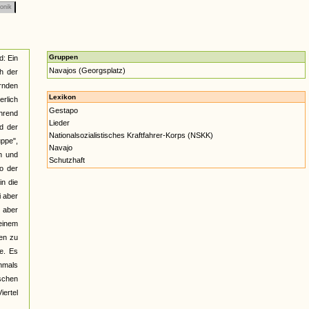
onik
Gruppen
d: Ein
Navajos (Georgsplatz)
h der
rnden
Lexikon
erlich
Gestapo
hrend
Lieder
d der
Nationalsozialistisches Kraftfahrer-Korps (NSKK)
uppe",
Navajo
n und
Schutzhaft
so der
in die
i aber
 aber
 einem
en zu
e. Es
chmals
schen
iertel