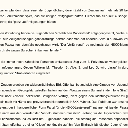
bar empfunden, dass einer der Jugendlichen, deren Zahl von Zeugen auf mehr als 20 bezi
ene Schutzmann" spielt, das die übrigen "mitgegrölt" hätten. Hierbei tun sich laut Aussage
or, die "ganz laut" mitgesungen hätten.
chen Vorführung haben die Jugendlichen "erheblichen Widerstand" entgegengesetzt, "wobei s
". Aus Zeugenaussagen geht allerdings hervor, dass von der anderen Seite, d.h. sowohl v
n Passanten, ebenfalls geschlagen wird. "Der Vorführung", so nochmals der NSKK-Mann,
durch die jungen Burschen in bunten Hemden".
 der immer noch zahlreiche Personen umfassende Zug zum 4. Polizeirevier weitergeleitet
e aufgenommen. Gegen Wilhelm M., Theodor B., Alois S. und Leo D. wird daraufhin durc
t und ein Strafverfahren eingeleitet.
r Zeugen ergeben ein widersprüchliches Bild. Offenbar befand sich eine Gruppe von Jugend
ch abends am Georgplatz getroffen hatten, auf dem Weg zu einem Bummel in der Hohe Straß
ie über keinerlei polizeiliche Befugnisse verfügt, nicht gegen den Richtungsverkehr zu 
schein nach mit Häme und provozierten hierdurch die NSKK-Männer. Das Publikum war ansch
rs, der in handgreiflicher Form Partei für die NSKK-Leute ergriff, nahmen einige der Pass
n nach aus den verrufensten Vierteln stammen mussten", Stellung für die Jugendlichen, w
g bezeichneten, da es sich um Jugendliche handele, die ständig die Passanten anpöbelte
n hätten offenbar zu einer "Clique" gehört, die auf ihn "den Eindruck bündischer Jugend" g