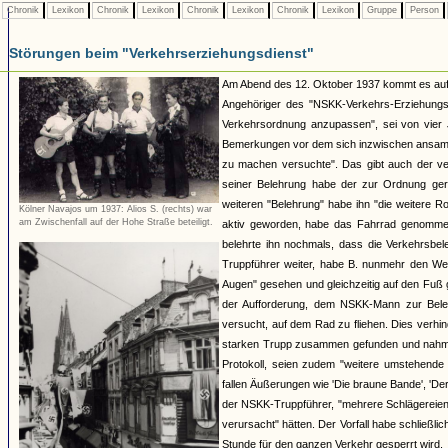
Chronik
Lexikon
Chronik
Lexikon
Chronik
Lexikon
Chronik
Lexikon
Gruppe
Person
Störungen beim "Verkehrserziehungsdienst"
Am Abend des 12. Oktober 1937 kommt es auf d
Angehöriger des "NSKK-Verkehrs-Erziehungs-
Verkehrsordnung anzupassen", sei von vier 
Bemerkungen vor dem sich inzwischen ansamme
zu machen versuchte". Das gibt auch der ve
seiner Belehrung habe der zur Ordnung ger
weiteren "Belehrung" habe ihn "die weitere R
Kölner Navajos um 1937: Alios S. (rechts) war
am Zwischenfall auf der Hohe Straße beteiligt.
aktiv geworden, habe das Fahrrad genommen
belehrte ihn nochmals, dass die Verkehrsbeleh
Truppführer weiter, habe B. nunmehr den Weg 
Augen" gesehen und gleichzeitig auf den Fuß 
der Aufforderung, dem NSKK-Mann zur Beleh
versucht, auf dem Rad zu fliehen. Dies verh
starken Trupp zusammen gefunden und nahm P
Protokoll, seien zudem "weitere umstehend
fallen Äußerungen wie 'Die braune Bande', 'Der
der NSKK-Truppführer, "mehrere Schlägereie
verursacht" hätten. Der Vorfall habe schließ
Stunde für den ganzen Verkehr gesperrt wird.