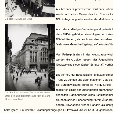
Als besonders provozierend wird dabei offen
wurde, auf seiner Gitarre das Lied "Do steit 
Die Hohe Straße um 1936
NSKK-Angehörigen besonders die Mädchen herv
Auch der vorläufigen Verhaftung und polizeili
die NSKK-Angehörigen einschlugen und traten
NSKK-Männern, als auch von den umstehende
"sehr viele Menschen" gefolgt, aufgefordert "
Vom Polizeipräsidium in der Krebsgasse wird
werden die Anzeigen gegen vier Jugendlich
Gestapo eine siebentägige "Schutzhaft" verhäng
Die Verhöre der Beschuldigten und zahlreiche
- rund 20 Jungen und zehn Mädchen -, die si
die Zurechtweisung durch die NSKK-Streife, d
reagierten einige der Jugendlichen allem An
Der "Kaufhof" (vormals Tietz) auf der Hohe
gespalten. Nach Aussage eines Schulhausmeiste
Straße. In unmittelbarer Nähe kam es zum
Menschenauflauf.
die nach seiner Einschätzung "ihrem Äussere
andere Anwesende "unser Handeln als richti
belästigten". Ein weiterer Belastungszeuge gab zu Protokoll, die 20 bis 30 Jugendliche