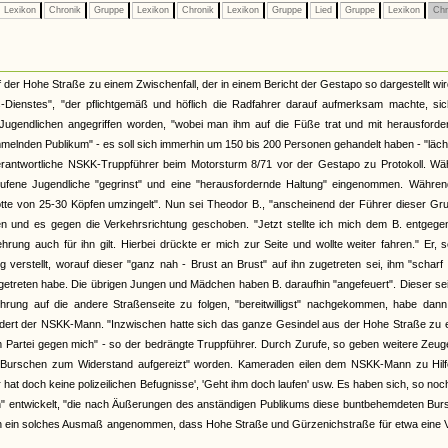
Lexikon
Chronik
Gruppe
Lexikon
Chronik
Lexikon
Gruppe
Lied
Gruppe
Lexikon
Chr
er Hohe Straße zu einem Zwischenfall, der in einem Bericht der Gestapo so dargestellt wir
Dienstes", "der pflichtgemäß und höflich die Radfahrer darauf aufmerksam machte, sic
Jugendlichen angegriffen worden, "wobei man ihm auf die Füße trat und mit herausforde
lnden Publikum" - es soll sich immerhin um 150 bis 200 Personen gehandelt haben - "läch
rantwortliche NSKK-Truppführer beim Motorsturm 8/71 vor der Gestapo zu Protokoll. Wä
ufene Jugendliche "gegrinst" und eine "herausfordernde Haltung" eingenommen. Währen
otte von 25-30 Köpfen umzingelt". Nun sei Theodor B., "anscheinend der Führer dieser Gr
 und es gegen die Verkehrsrichtung geschoben. "Jetzt stellte ich mich dem B. entgege
rung auch für ihn gilt. Hierbei drückte er mich zur Seite und wollte weiter fahren." Er, 
verstellt, worauf dieser "ganz nah - Brust an Brust" auf ihn zugetreten sei, ihm "scharf 
getreten habe. Die übrigen Jungen und Mädchen haben B. daraufhin "angefeuert". Dieser se
rung auf die andere Straßenseite zu folgen, "bereitwilligst" nachgekommen, habe dann
indert der NSKK-Mann. "Inzwischen hatte sich das ganze Gesindel aus der Hohe Straße zu
artei gegen mich" - so der bedrängte Truppführer. Durch Zurufe, so geben weitere Zeug
e Burschen zum Widerstand aufgereizt" worden. Kameraden eilen dem NSKK-Mann zu Hilf
 hat doch keine polizeilichen Befugnisse', 'Geht ihm doch laufen' usw. Es haben sich, so no
n" entwickelt, "die nach Äußerungen des anständigen Publikums diese buntbehemdeten Bur
lich ein solches Ausmaß angenommen, dass Hohe Straße und Gürzenichstraße für etwa eine V