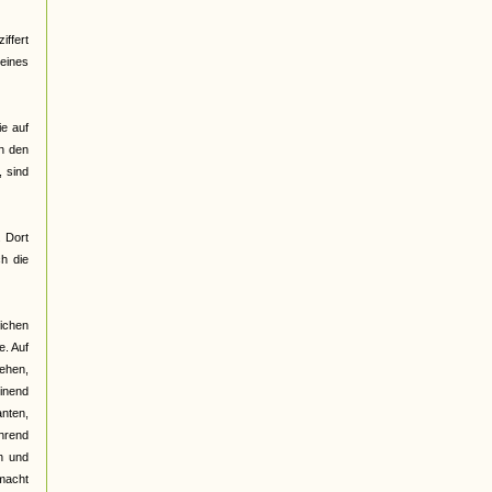
ffert
 eines
ie auf
on den
 sind
. Dort
h die
lichen
e. Auf
gehen,
einend
anten,
ährend
n und
emacht