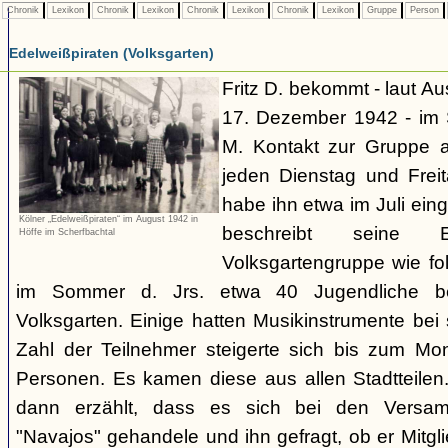
Chronik
Lexikon
Chronik
Lexikon
Chronik
Lexikon
Chronik
Lexikon
Gruppe
Person
Edelweißpiraten (Volksgarten)
Fritz D. bekommt - laut A
17. Dezember 1942 - im
M. Kontakt zur Gruppe 
jeden Dienstag und Frei
habe ihn etwa im Juli ei
Kölner „Edelweißpiraten“ im August 1942 in
beschreibt seine 
Höffe im Scherfbachtal
Volksgartengruppe wie fo
im Sommer d. Jrs. etwa 40 Jugendliche bei
Volksgarten. Einige hatten Musikinstrumente bei
Zahl der Teilnehmer steigerte sich bis zum Mo
Personen. Es kamen diese aus allen Stadtteilen
dann erzählt, dass es sich bei den Versa
"Navajos" gehandele und ihn gefragt, ob er Mitgl