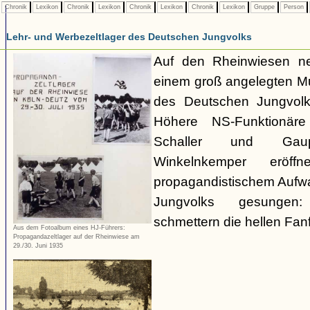
Chronik
Lexikon
Chronik
Lexikon
Chronik
Lexikon
Chronik
Lexikon
Gruppe
Person
Lehr- und Werbezeltlager des Deutschen Jungvolks
Auf den Rheinwiesen 
einem groß angelegten Mu
des Deutschen Jungvolks 
Höhere NS-Funktionäre 
Schaller und Gaupr
Winkelnkemper eröf
propagandistischem Aufwa
Jungvolks gesungen:
schmettern die hellen Fanf
Aus dem Fotoalbum eines HJ-Führers:
Propagandazeltlager auf der Rheinwiese am
29./30. Juni 1935