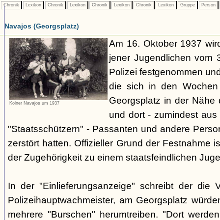
Chronik
Lexikon
Chronik
Lexikon
Chronik
Lexikon
Chronik
Lexikon
Gruppe
Person
Navajos (Georgsplatz)
Am 16. Oktober 1937 wird
jener Jugendlichen vom 3.
Polizei festgenommen un
die sich in den Woche
Georgsplatz in der Nähe 
Kölner Navajos um 1937
und dort - zumindest aus 
"Staatsschützern" - Passanten und andere Person
zerstört hatten. Offizieller Grund der Festnahme is
der Zugehörigkeit zu einem staatsfeindlichen Jug
In der "Einlieferungsanzeige" schreibt der die 
Polizeihauptwachmeister, am Georgsplatz würde
mehrere "Burschen" herumtreiben. "Dort werde