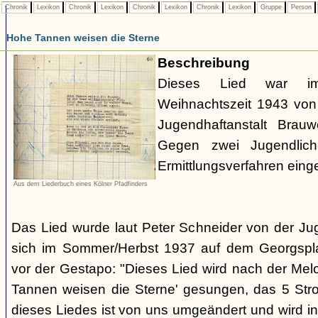
Chronik
Lexikon
Chronik
Lexikon
Chronik
Lexikon
Chronik
Lexikon
Gruppe
Person
Hohe Tannen weisen die Sterne
Beschreibung
Dieses Lied war 
Weihnachtszeit 1943 von 
Jugendhaftanstalt Brau
Gegen zwei Jugendlich
Ermittlungsverfahren eingel
Aus dem Liederbuch eines Kölner Pfadfinders
Das Lied wurde laut Peter Schneider von der Jug
sich im Sommer/Herbst 1937 auf dem Georgsplat
vor der Gestapo: "Dieses Lied wird nach der Mel
Tannen weisen die Sterne' gesungen, das 5 Stro
dieses Liedes ist von uns umgeändert und wird 