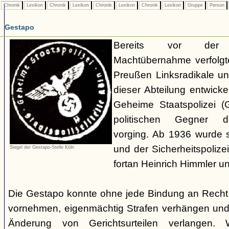
Chronik
Lexikon
Chronik
Lexikon
Chronik
Lexikon
Chronik
Lexikon
Gruppe
Person
Gestapo
Bereits vor der nat
Machtübernahme verfolgte 
Preußen Linksradikale u
dieser Abteilung entwicke
Geheime Staatspolizei (
politischen Gegner de
vorging. Ab 1936 wurde si
und der Sicherheitspolize
Siegel der Gestapo-Stelle Köln
fortan Heinrich Himmler u
Die Gestapo konnte ohne jede Bindung an Rech
vornehmen, eigenmächtig Strafen verhängen und
Änderung von Gerichtsurteilen verlangen. Wi