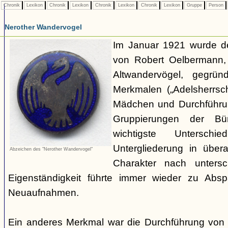
Chronik
Lexikon
Chronik
Lexikon
Chronik
Lexikon
Chronik
Lexikon
Gruppe
Person
Nerother Wandervogel
Im Januar 1921 wurde d
von Robert Oelbermann, 
Altwandervögel, gegrün
Merkmalen („Adelsherrsc
Mädchen und Durchführu
Gruppierungen der Bü
wichtigste Untersc
Untergliederung in über
Abzeichen des "Nerother Wandervogel"
Charakter nach untersc
Eigenständigkeit führte immer wieder zu Abs
Neuaufnahmen.
Ein anderes Merkmal war die Durchführung von 