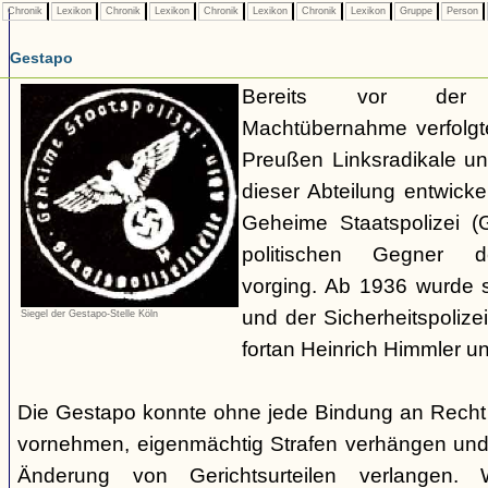
Chronik
Lexikon
Chronik
Lexikon
Chronik
Lexikon
Chronik
Lexikon
Gruppe
Person
Gestapo
Bereits vor der nat
Machtübernahme verfolgte 
Preußen Linksradikale u
dieser Abteilung entwicke
Geheime Staatspolizei (
politischen Gegner de
vorging. Ab 1936 wurde si
und der Sicherheitspolize
Siegel der Gestapo-Stelle Köln
fortan Heinrich Himmler u
Die Gestapo konnte ohne jede Bindung an Rech
vornehmen, eigenmächtig Strafen verhängen und
Änderung von Gerichtsurteilen verlangen. Wi