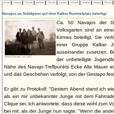
Chronik
Lexikon
Chronik
Lexikon
Chronik
Lexikon
Chronik
Lexikon
Gruppe
Person
Navajos an Schlägerei auf dem Kalker Rummelplatz beteiligt
Ca. 50 Navajos der G
Volksgarten sind an eine
Kirmes beteiligt. Sie ve
einer Gruppe Kalker Ju
auseinander zusetzen. Be
Kölner"Navojos" um 1937
der unbeteiligte Jugendl
Nähe des Navajo-Treffpunkts Ecke Alte Mauer a
und das Geschehen verfolgt, von der Gestapo f
Er gibt zu Protokoll: "Gestern Abend stand ich wi
als ein mir unbekannter Junge mit dem Fahrrad
Clique sei. Ich antwortete, dass diese wohl zum V
bei mir, als der Junge nun sagte: "Wenn die and