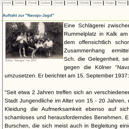
Chronik
Lexikon
Chronik
Lexikon
Chronik
Lexikon
Chronik
Lexikon
Gruppe
Person
Auftakt zur "Navajo-Jagd"
Eine Schlägerei zwisch
Rummelplatz in Kalk am
dem offensichtlich sch
Zusammenhang ermitte
Sch. die Gelegenheit, se
Kölner "Navajos" um 1937
gegen die Kölner "Nava
umzusetzen. Er berichtet am 15. September 1937:
"Seit etwa 2 Jahren treffen sich an verschieden
Stadt Jungendliche im Alter von 15 - 20 Jahren, d
Kleidung die Aufmerksamkeit ebenso auf sich
schamloses und herausforderndes Benehmen. Es 
Burschen, die sich meist auch in Begleitung ein