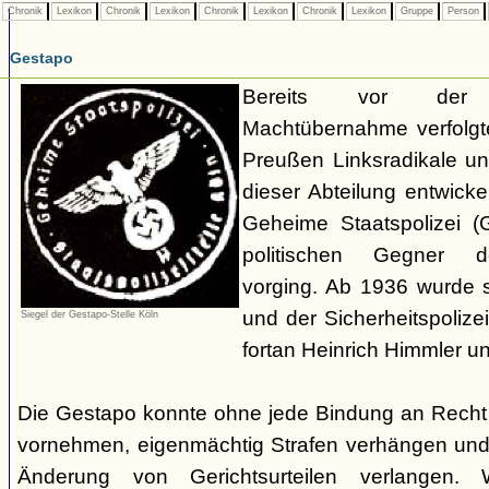
Chronik
Lexikon
Chronik
Lexikon
Chronik
Lexikon
Chronik
Lexikon
Gruppe
Person
Gestapo
Bereits vor der nat
Machtübernahme verfolgte 
Preußen Linksradikale u
dieser Abteilung entwicke
Geheime Staatspolizei (
politischen Gegner de
vorging. Ab 1936 wurde si
und der Sicherheitspolize
Siegel der Gestapo-Stelle Köln
fortan Heinrich Himmler u
Die Gestapo konnte ohne jede Bindung an Rech
vornehmen, eigenmächtig Strafen verhängen und
Änderung von Gerichtsurteilen verlangen. Wi