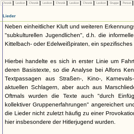
Chronik
Lexikon
Chronik
Lexikon
Chronik
Lexikon
Chronik
Lexikon
Gruppe
Person
Lieder
Neben einheitlicher Kluft und weiteren Erkennung
"subkulturellen Jugendlichen", d.h. die informe
Kittelbach- oder Edelweißpiraten, ein spezifisches 
Hierbei handelte es sich in erster Linie um Fahr
deren Basistexte, so die Analyse bei Alfons K
Textpassagen aus Straßen-, Kino-, Karnevals
aktuellen Schlagern, aber auch aus Marschlie
Oftmals wurden die Texte auch "durch Einfü
kollektiver Gruppenerfahrungen" angereichert und 
die Lieder nicht zuletzt häufig zu einer Provokat
hier insbesondere der Hitlerjugend wurden.