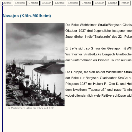
Chronik
Lexikon
Chronik
Lexikon
Chronik
Lexikon
Chronik
Lexikon
Gruppe
Person
Navajos (Köln-Mülheim)
Die Ecke Wichheimer Straße/Bergisch-Gladba
Oktober 1937 drei Jugendliche festgenommen
Jugendlichen in die "Sistierzelle" des 22 . Polize
Er treffe sich, so G. vor der Gestapo, mit Wil
Wichheimer Straße/Ecke Bergisch Gladbacher 
auch unternehmen wir kleinere Touren auf unser
Die Gruppe, die sich an der Wichheimer Straß
der Ecke zur Bergisch Gladbacher Straße au
Pfingsten 1937 mit Hubert P., Otto K. und He
dem jeweiligen "Tagesgruß" und trage "ähnl
wobei offensichtlich viele Reißverschlüsse wich
Der Mülheimer Hafen mit Blick auf Köln