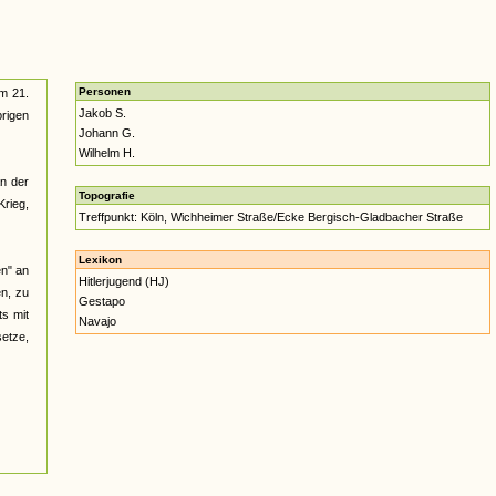
Personen
m 21.
Jakob S.
rigen
Johann G.
Wilhelm H.
an der
Topografie
Krieg,
Treffpunkt: Köln, Wichheimer Straße/Ecke Bergisch-Gladbacher Straße
Lexikon
en" an
Hitlerjugend (HJ)
n, zu
Gestapo
ts mit
Navajo
etze,