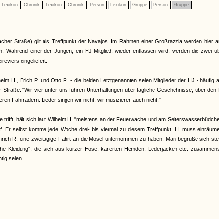
Lexikon
Chronik
Lexikon
Chronik
Person
Lexikon
Gruppe
Person
Gruppe
cher Straße) gilt als Treffpunkt der Navajos. Im Rahmen einer Großrazzia werden hier a
. Während einer der Jungen, ein HJ-Mitglied, wieder entlassen wird, werden die zwei üb
ireviers eingeliefert.
helm H., Erich P. und Otto R. - die beiden Letztgenannten seien Mitglieder der HJ - häufig 
Straße. "Wir vier unter uns führen Unterhaltungen über tägliche Geschehnisse, über den 
en Fahrrädern. Lieder singen wir nicht, wir musizieren auch nicht."
e trifft, hält sich laut Wilhelm H. "meistens an der Feuerwache und am Selterswasserbüdch
f. Er selbst komme jede Woche drei- bis viermal zu diesem Treffpunkt. H. muss einräume
inrich R. eine zweitägige Fahrt an die Mosel unternommen zu haben. Man begrüße sich ste
iche Kleidung", die sich aus kurzer Hose, karierten Hemden, Lederjacken etc. zusammens
tig seien.