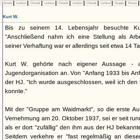
Chronik
Lexikon
Chronik
Lexikon
Chronik
Lexikon
Chronik
Lexikon
Gruppe
Person
Kurt W.
Bis zu seinem 14. Lebensjahr besuchte Kur
"Anschließend nahm ich eine Stellung als Arbe
seiner Verhaftung war er allerdings seit etwa 14 Ta
Kurt W. gehörte nach eigener Aussage - 
Jugendorganisation an. Von "Anfang 1933 bis Anf
der HJ. "Ich wurde ausgeschlossen, weil ich den 
konnte."
Mit der "Gruppe am Waidmarkt", so die erste Au
Vernehmung am 20. Oktober 1937, sei er seit run
als er dort "zufällig" den ihm aus der HJ bekannte
Seitdem verkehre er "fast regelmäßig an diese