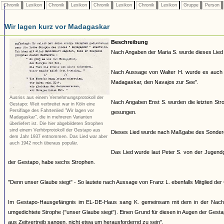
Chronik
Lexikon
Chronik
Lexikon
Chronik
Lexikon
Chronik
Lexikon
Gruppe
Person
Wir lagen kurz vor Madagaskar
Beschreibung
Nach Angaben der Maria S. wurde dieses Lied
Nach Aussage von Walter H. wurde es auch v
Madagaskar, den Navajos zur See".
Ausriss aus einem Vernehmungsprotokoll der
Nach Angaben Enst S. wurden die letzten Stro
Gestapo: Weit verbreitet war in Köln eine
Persiflage des Fahrtenlied "Wir lagen vor
gesungen.
Madagaskar", die in mehreren Varianten
überliefert ist. Die hier abgebildeten Strophen
sind einem Verhörprotokoll der Gestapo aus
Dieses Lied wurde nach Maßgabe des Sonderg
dem Jahr 1937 entnommen. Das Lied war aber
auch 1942 noch überaus populär.
Das Lied wurde laut Peter S. von der Jugendg
der Gestapo, habe sechs Strophen.
"Denn unser Glaube siegt" - So lautete nach Aussage von Franz L. ebenfalls Mitglied de
Im Gestapo-Hausgefängnis im EL-DE-Haus sang K. gemeinsam mit dem in der Nachbarzel
umgedichtete Strophe ("unser Glaube siegt"). Einen Grund für diesen in Augen der Gestap
aus Zeitvertreib sangen, nicht etwa um herausfordernd zu sein".