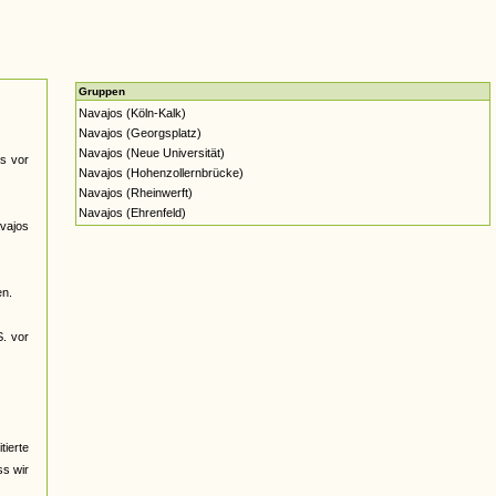
Gruppen
Navajos (Köln-Kalk)
Navajos (Georgsplatz)
Navajos (Neue Universität)
s vor
Navajos (Hohenzollernbrücke)
Navajos (Rheinwerft)
Navajos (Ehrenfeld)
avajos
en.
S. vor
ierte
ss wir