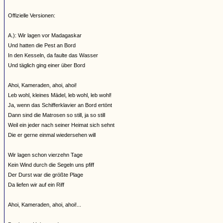
Offizielle Versionen:
A.): Wir lagen vor Madagaskar
Und hatten die Pest an Bord
In den Kesseln, da faulte das Wasser
Und täglich ging einer über Bord
Ahoi, Kameraden, ahoi, ahoi!
Leb wohl, kleines Mädel, leb wohl, leb wohl!
Ja, wenn das Schifferklavier an Bord ertönt
Dann sind die Matrosen so still, ja so still
Weil ein jeder nach seiner Heimat sich sehnt
Die er gerne einmal wiedersehen will
Wir lagen schon vierzehn Tage
Kein Wind durch die Segeln uns pfiff
Der Durst war die größte Plage
Da liefen wir auf ein Riff
Ahoi, Kameraden, ahoi, ahoi!...