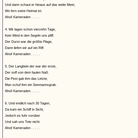
Und dann schaut er hinaus auf das weite Meer,
Wo fern seine Heimat ist.
Ahoi! Kameraden . . . . .
4. Wir lagen schon vierzehn Tage,
Kein Wind in den Segeln uns pfiff.
Der Durst war die größte Plage,
Dann liefen wir auf ein Riff.
Ahoi! Kameraden . . . . .
5. Der Langbein der war der erste,
Der soff von dem faulen Naß.
Die Pest gab ihm das Letzte,
Man schuf ihm ein Seemannsgrab.
Ahoi! Kameraden . . . . .
6. Und endlich nach 30 Tagen,
Da kam ein Schiff in Sicht,
Jedoch es fuhr vorüber
Und sah uns Tote nicht.
Ahoi! Kameraden . . . . .