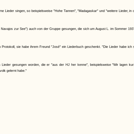
me Lieder singen, so beispielsweise "Hohe Tannen", "Madagaskar" und "weitere Lieder, in
den Navajos zur See") auch von der Gruppe gesungen, die sich um August L. im Sommer 19
rotokoll, sie habe ihrem Freund "José" ein Liederbuch geschenkt. "Die Lieder habe ich s
Lieder gesungen worden, die er "aus der HJ her kenne", beispielsweise "Wir lagen kur
volk gelernt habe."