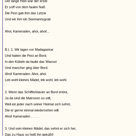
Der lange Hein war der erste
Er soff von dem faulen Naß
Die Pest gab ihm das Letzte
Und wir ihm ein Seemannsgrab
Ahoi, Kameraden, ahoi, ahoi!...
B.): 1. Wir lagen vor Madagaskar
Und hatten die Pest an Bord.
In den Kübeln da faulte das Wasser
Und mancher ging über Bord.
Ahoi! Kameraden. Ahoi, ahoi.
Leb wohl kleines Mädel, leb wohl, leb wohl.
2. Wenn das Schifferklavier an Bord ertönt,
Ja da sind die Matrosen so still,
Weil ein jeder nach seiner Heimat sich sehnt,
Die er gerne einmal wiedersehen will.
Ahoi! Kameraden . . . . .
3. Und sein kleines Mädel, das sehnt er sich her,
Das zu Haus so heiß ihn geküßt!