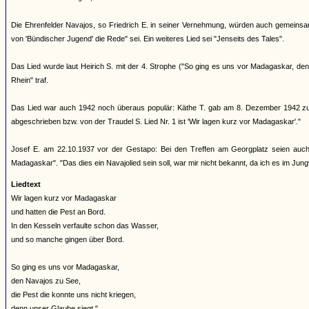
Die Ehrenfelder Navajos, so Friedrich E. in seiner Vernehmung, würden auch gemeinsa
von 'Bündischer Jugend' die Rede" sei. Ein weiteres Lied sei "Jenseits des Tales".
Das Lied wurde laut Heirich S. mit der 4. Strophe ("So ging es uns vor Madagaskar, 
Rhein" traf.
Das Lied war auch 1942 noch überaus populär: Käthe T. gab am 8. Dezember 1942 zu P
abgeschrieben bzw. von der Traudel S. Lied Nr. 1 ist 'Wir lagen kurz vor Madagaskar'."
Josef E. am 22.10.1937 vor der Gestapo: Bei den Treffen am Georgplatz seien auch 
Madagaskar". "Das dies ein Navajolied sein soll, war mir nicht bekannt, da ich es im Jung
Liedtext
Wir lagen kurz vor Madagaskar
und hatten die Pest an Bord.
In den Kesseln verfaulte schon das Wasser,
und so manche gingen über Bord.
So ging es uns vor Madagaskar,
den Navajos zu See,
die Pest die konnte uns nicht kriegen,
denn unser Glaube siegt."