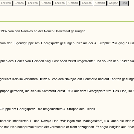
Lexikon
Chronik
Lexikon
Chronik
Lexikon
Chronik
Lexikon
Chronik
Gruppe
Lied
 1937 von den Navajos an der Neuen Universität gesungen.
on der Jugendgruppe am Georgsplatz gesungen, hier mit der 4. Strophe: "So ging es un
phen des Liedes von Heinrich Sogul wie oben zitiert umgedichtet und so von den Kalker N
erichts Köln im Verfahren Heinz N. von den Navajos am Heumarkt und auf Fahrten gesung
ruppe getroffen, die sich im Sommer/Herbst 1937 auf dem Georgsplatz traf. Das Lied, so 
r Gruppe am Georgsplatz - die umgedichtete 4. Strophe des Liedes.
le inhaftierten L. das Navajo-Lied "Wir lagen vor Madagaskar", u.a. auch die hier zit
o natürlich hochprovokativen Akt vermochte er nicht anzugeben. Er sagte lediglich aus, "da