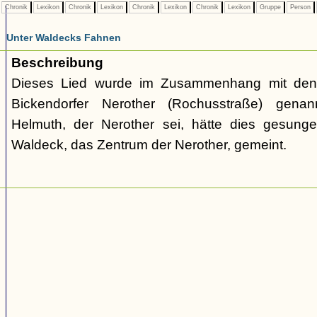
Chronik
Lexikon
Chronik
Lexikon
Chronik
Lexikon
Chronik
Lexikon
Gruppe
Person
Unter Waldecks Fahnen
Beschreibung
Dieses Lied wurde im Zusammenhang mit den 
Bickendorfer Nerother (Rochusstraße) gen
Helmuth, der Nerother sei, hätte dies gesunge
Waldeck, das Zentrum der Nerother, gemeint.