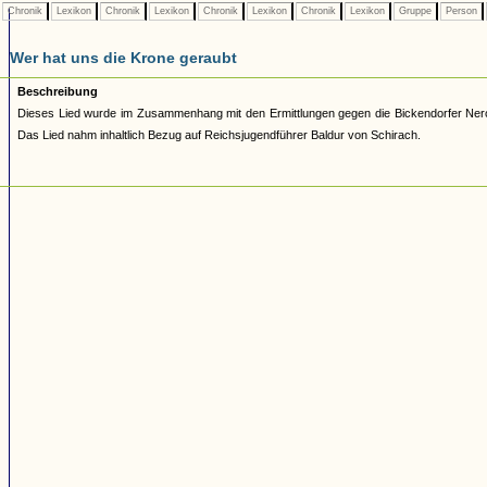
Chronik
Lexikon
Chronik
Lexikon
Chronik
Lexikon
Chronik
Lexikon
Gruppe
Person
Wer hat uns die Krone geraubt
Beschreibung
Dieses Lied wurde im Zusammenhang mit den Ermittlungen gegen die Bickendorfer Nero
Das Lied nahm inhaltlich Bezug auf Reichsjugendführer Baldur von Schirach.