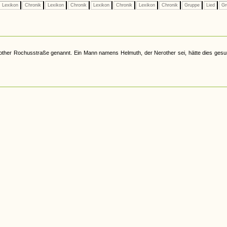
Lexikon
Chronik
Lexikon
Chronik
Lexikon
Chronik
Lexikon
Chronik
Gruppe
Lied
Gr
ther Rochusstraße genannt. Ein Mann namens Helmuth, der Nerother sei, hätte dies gesu