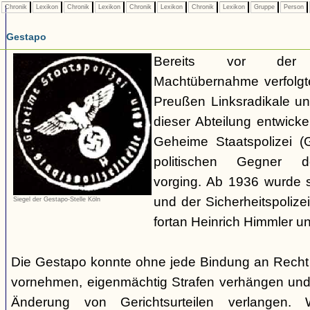
Chronik
Lexikon
Chronik
Lexikon
Chronik
Lexikon
Chronik
Lexikon
Gruppe
Person
Gestapo
Bereits vor der nat
Machtübernahme verfolgte 
Preußen Linksradikale u
dieser Abteilung entwicke
Geheime Staatspolizei (
politischen Gegner de
vorging. Ab 1936 wurde si
und der Sicherheitspolize
Siegel der Gestapo-Stelle Köln
fortan Heinrich Himmler u
Die Gestapo konnte ohne jede Bindung an Rech
vornehmen, eigenmächtig Strafen verhängen und
Änderung von Gerichtsurteilen verlangen. Wi