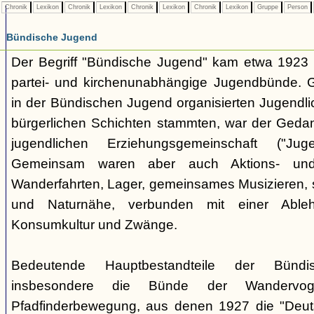
Chronik
Lexikon
Chronik
Lexikon
Chronik
Lexikon
Chronik
Lexikon
Gruppe
Person
Bündische Jugend
Der Begriff "Bündische Jugend" kam etwa 1923 a
partei- und kirchenunabhängige Jugendbünde.
in der Bündischen Jugend organisierten Jugendli
bürgerlichen Schichten stammten, war der Geda
jugendlichen Erziehungsgemeinschaft ("Jug
Gemeinsam waren aber auch Aktions- und
Wanderfahrten, Lager, gemeinsames Musizieren, s
und Naturnähe, verbunden mit einer Ableh
Konsumkultur und Zwänge.
Bedeutende Hauptbestandteile der Bünd
insbesondere die Bünde der Wandervo
Pfadfinderbewegung, aus denen 1927 die "Deuts