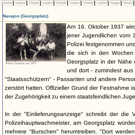
Chronik
Lexikon
Chronik
Lexikon
Chronik
Lexikon
Chronik
Lexikon
Gruppe
Person
Navajos (Georgsplatz)
Am 16. Oktober 1937 wird
jener Jugendlichen vom 3.
Polizei festgenommen un
die sich in den Woche
Georgsplatz in der Nähe 
Kölner Navajos um 1937
und dort - zumindest aus 
"Staatsschützern" - Passanten und andere Person
zerstört hatten. Offizieller Grund der Festnahme is
der Zugehörigkeit zu einem staatsfeindlichen Jug
In der "Einlieferungsanzeige" schreibt der die 
Polizeihauptwachmeister, am Georgsplatz würde
mehrere "Burschen" herumtreiben. "Dort werde