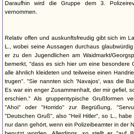
Daraufhin wird die Gruppe dem 3. Polizeirev
vernommen.
Relativ offen und auskunftsfreudig gibt sich im L
L., wobei seine Aussagen durchaus glaubwürdig 
er zu den Jugendlichen am Waidmarkt/Georgspla
bemerkt, "dass es sich hier um eine besondere G
alle ähnlich kleideten und teilweise einen Handr
trugen". "Sie nannten sich 'Navajos', was die Bu
Es war ein enger Zusammenhalt, der mir gefiel, s
erschien." Als gruppentypische Grußformen v
"Ahoi" oder "Horrido" zur Begrüßung, "Ser
"Deutschen Gruß", also "Heil Hitler", so L., habe 
nur dann gehört, wenn ein Polizeibeamter in der N
benutzt worden. Allerdings, so stellt er "auf 