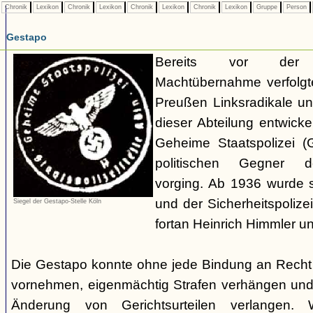
Chronik
Lexikon
Chronik
Lexikon
Chronik
Lexikon
Chronik
Lexikon
Gruppe
Person
Gestapo
Bereits vor der nat
Machtübernahme verfolgte 
Preußen Linksradikale u
dieser Abteilung entwicke
Geheime Staatspolizei (
politischen Gegner de
vorging. Ab 1936 wurde si
und der Sicherheitspolize
Siegel der Gestapo-Stelle Köln
fortan Heinrich Himmler u
Die Gestapo konnte ohne jede Bindung an Rech
vornehmen, eigenmächtig Strafen verhängen und
Änderung von Gerichtsurteilen verlangen. Wi