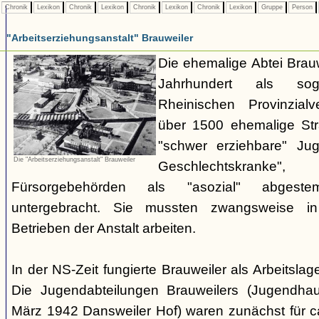
Chronik
Lexikon
Chronik
Lexikon
Chronik
Lexikon
Chronik
Lexikon
Gruppe
Person
"Arbeitserziehungsanstalt" Brauweiler
Die ehemalige Abtei Brauw
Jahrhundert als sog
Rheinischen Provinzial
über 1500 ehemalige Stra
"schwer erziehbare" Jug
Die "Arbeitserziehungsanstalt" Brauweiler
Geschlechtskran
Fürsorgebehörden als "asozial" abgest
untergebracht. Sie mussten zwangsweise i
Betrieben der Anstalt arbeiten.
In der NS-Zeit fungierte Brauweiler als Arbeitsla
Die Jugendabteilungen Brauweilers (Jugendhau
März 1942 Dansweiler Hof) waren zunächst für c