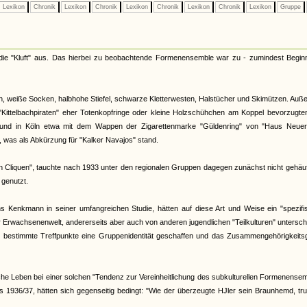
Lexikon
Chronik
Lexikon
Chronik
Lexikon
Chronik
Lexikon
Chronik
Lexikon
Gruppe
 die "Kluft" aus. Das hierbei zu beobachtende Formenensemble war zu - zumindest Begin
n, weiße Socken, halbhohe Stiefel, schwarze Kletterwesten, Halstücher und Skimützen. Au
 "Kittelbachpiraten" eher Totenkopfringe oder kleine Holzschühchen am Koppel bevorzugte
t und in Köln etwa mit dem Wappen der Zigarettenmarke "Güldenring" von "Haus Neuer
 was als Abkürzung für "Kalker Navajos" stand.
 Cliquen", tauchte nach 1933 unter den regionalen Gruppen dagegen zunächst nicht gehäuf
 genutzt.
ns Kenkmann in seiner umfangreichen Studie, hätten auf diese Art und Weise ein "spezif
er Erwachsenenwelt, andererseits aber auch von anderen jugendlichen "Teilkulturen" untersc
bestimmte Treffpunkte eine Gruppenidentität geschaffen und das Zusammengehörigkeitsg
iche Leben bei einer solchen "Tendenz zur Vereinheitlichung des subkulturellen Formenense
 1936/37, hätten sich gegenseitig bedingt: "Wie der überzeugte HJler sein Braunhemd, tr