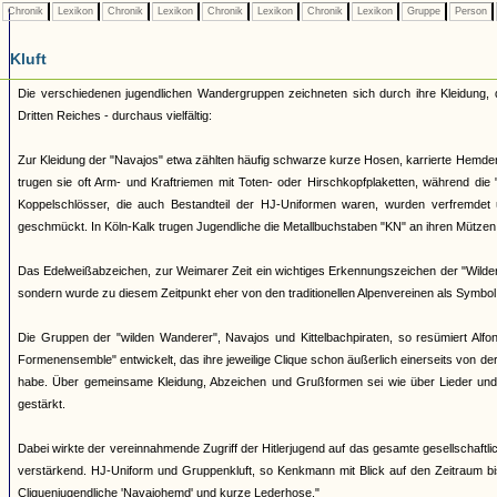
Chronik
Lexikon
Chronik
Lexikon
Chronik
Lexikon
Chronik
Lexikon
Gruppe
Person
Kluft
Die verschiedenen jugendlichen Wandergruppen zeichneten sich durch ihre Kleidung,
Dritten Reiches - durchaus vielfältig:
Zur Kleidung der "Navajos" etwa zählten häufig schwarze kurze Hosen, karrierte Hemde
trugen sie oft Arm- und Kraftriemen mit Toten- oder Hirschkopfplaketten, während die
Koppelschlösser, die auch Bestandteil der HJ-Uniformen waren, wurden verfremde
geschmückt. In Köln-Kalk trugen Jugendliche die Metallbuchstaben "KN" an ihren Mützen,
Das Edelweißabzeichen, zur Weimarer Zeit ein wichtiges Erkennungszeichen der "Wilden
sondern wurde zu diesem Zeitpunkt eher von den traditionellen Alpenvereinen als Symbol
Die Gruppen der "wilden Wanderer", Navajos und Kittelbachpiraten, so resümiert Alfo
Formenensemble" entwickelt, das ihre jeweilige Clique schon äußerlich einerseits von d
habe. Über gemeinsame Kleidung, Abzeichen und Grußformen sei wie über Lieder und 
gestärkt.
Dabei wirkte der vereinnahmende Zugriff der Hitlerjugend auf das gesamte gesellschaftl
verstärkend. HJ-Uniform und Gruppenkluft, so Kenkmann mit Blick auf den Zeitraum bis
Cliquenjugendliche 'Navajohemd' und kurze Lederhose."