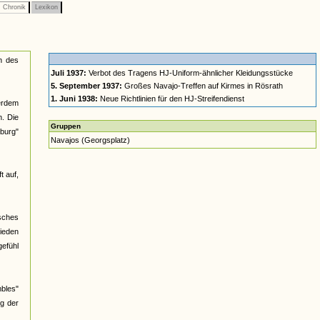
Chronik
Lexikon
n des
Juli 1937:
Verbot des Tragens HJ-Uniform-ähnlicher Kleidungsstücke
5. September 1937:
Großes Navajo-Treffen auf Kirmes in Rösrath
1. Juni 1938:
Neue Richtlinien für den HJ-Streifendienst
ßerdem
n. Die
Gruppen
burg"
Navajos (Georgsplatz)
t auf,
isches
hieden
efühl
mbles"
ug der