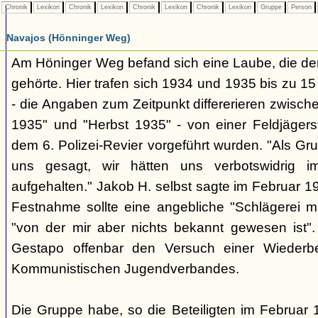
Chronik
Lexikon
Chronik
Lexikon
Chronik
Lexikon
Chronik
Lexikon
Gruppe
Person
Navajos (Hönninger Weg)
Am Höninger Weg befand sich eine Laube, die dem
gehörte. Hier trafen sich 1934 und 1935 bis zu 15
- die Angaben zum Zeitpunkt differerieren zwisc
1935" und "Herbst 1935" - von einer Feldjäger
dem 6. Polizei-Revier vorgeführt wurden. "Als G
uns gesagt, wir hätten uns verbotswidrig 
aufgehalten." Jakob H. selbst sagte im Februar 19
Festnahme sollte eine angebliche "Schlägerei m
"von der mir aber nichts bekannt gewesen ist".
Gestapo offenbar den Versuch einer Wiederb
Kommunistischen Jugendverbandes.
Die Gruppe habe, so die Beteiligten im Februar 