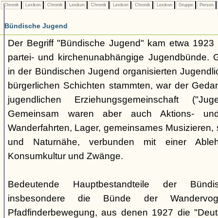
Chronik
Lexikon
Chronik
Lexikon
Chronik
Lexikon
Chronik
Lexikon
Gruppe
Person
Bündische Jugend
Der Begriff "Bündische Jugend" kam etwa 1923 a
partei- und kirchenunabhängige Jugendbünde.
in der Bündischen Jugend organisierten Jugendli
bürgerlichen Schichten stammten, war der Geda
jugendlichen Erziehungsgemeinschaft ("Jug
Gemeinsam waren aber auch Aktions- und
Wanderfahrten, Lager, gemeinsames Musizieren, s
und Naturnähe, verbunden mit einer Ableh
Konsumkultur und Zwänge.
Bedeutende Hauptbestandteile der Bünd
insbesondere die Bünde der Wandervo
Pfadfinderbewegung, aus denen 1927 die "Deuts