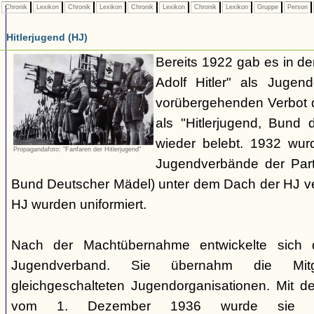
Chronik
Lexikon
Chronik
Lexikon
Chronik
Lexikon
Chronik
Lexikon
Gruppe
Person
Hitlerjugend (HJ)
Bereits 1922 gab es in 
Adolf Hitler" als Jugen
vorübergehenden Verbot d
als "Hitlerjugend, Bund 
wieder belebt. 1932 wurd
Propagandafoto: "Fanfaren der Hitlerjugend"
Jugendverbände der Part
Bund Deutscher Mädel) unter dem Dach der HJ vere
HJ wurden uniformiert.
Nach der Machtübernahme entwickelte sich 
Jugendverband. Sie übernahm die Mitgl
gleichgeschalteten Jugendorganisationen. Mit 
vom 1. Dezember 1936 wurde sie zu