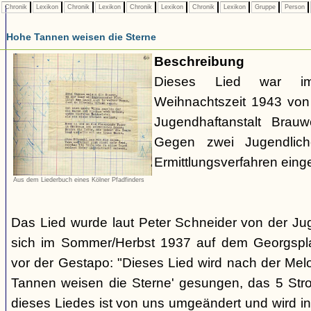
Chronik
Lexikon
Chronik
Lexikon
Chronik
Lexikon
Chronik
Lexikon
Gruppe
Person
Hohe Tannen weisen die Sterne
Beschreibung
Dieses Lied war 
Weihnachtszeit 1943 von 
Jugendhaftanstalt Brau
Gegen zwei Jugendlich
Ermittlungsverfahren eingel
Aus dem Liederbuch eines Kölner Pfadfinders
Das Lied wurde laut Peter Schneider von der Jug
sich im Sommer/Herbst 1937 auf dem Georgsplat
vor der Gestapo: "Dieses Lied wird nach der Mel
Tannen weisen die Sterne' gesungen, das 5 Stro
dieses Liedes ist von uns umgeändert und wird 