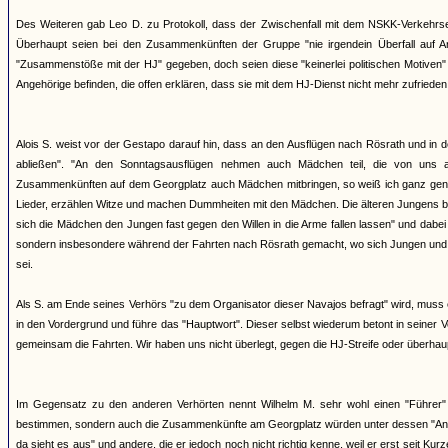
Des Weiteren gab Leo D. zu Protokoll, dass der Zwischenfall mit dem NSKK-Verkehrs
Überhaupt seien bei den Zusammenkünften der Gruppe "nie irgendein Überfall auf 
"Zusammenstöße mit der HJ" gegeben, doch seien diese "keinerlei politischen Motiven"
Angehörige befinden, die offen erklären, dass sie mit dem HJ-Dienst nicht mehr zufriede
Alois S. weist vor der Gestapo darauf hin, dass an den Ausflügen nach Rösrath und in d
abließen". "An den Sonntagsausflügen nehmen auch Mädchen teil, die von uns 
Zusammenkünften auf dem Georgplatz auch Mädchen mitbringen, so weiß ich ganz gena
Lieder, erzählen Witze und machen Dummheiten mit den Mädchen. Die älteren Jungens be
sich die Mädchen den Jungen fast gegen den Willen in die Arme fallen lassen" und dabe
sondern insbesondere während der Fahrten nach Rösrath gemacht, wo sich Jungen und M
sei.
Als S. am Ende seines Verhörs "zu dem Organisator dieser Navajos befragt" wird, muss er
in den Vordergrund und führe das "Hauptwort". Dieser selbst wiederum betont in seine
gemeinsam die Fahrten. Wir haben uns nicht überlegt, gegen die HJ-Streife oder überha
Im Gegensatz zu den anderen Verhörten nennt Wilhelm M. sehr wohl einen "Führer" de
bestimmen, sondern auch die Zusammenkünfte am Georgplatz würden unter dessen "Anord
da sieht es aus" und andere, die er jedoch noch nicht richtig kenne, weil er erst seit