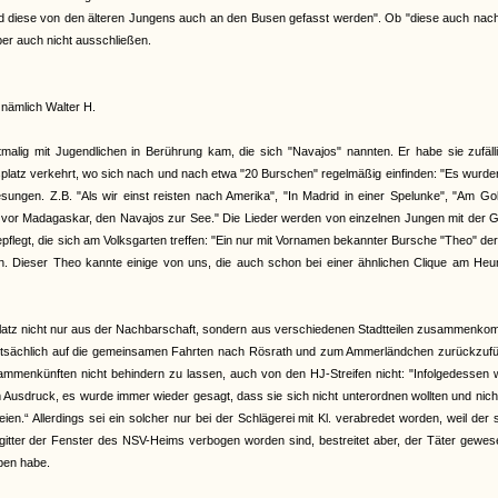
n und diese von den älteren Jungens auch an den Busen gefasst werden". Ob "diese auch na
er auch nicht ausschließen.
nämlich Walter H.
rstmalig mit Jugendlichen in Berührung kam, die sich "Navajos" nannten. Er habe sie zufäl
platz verkehrt, wo sich nach und nach etwa "20 Burschen" regelmäßig einfinden: "Es wurde
ungen. Z.B. "Als wir einst reisten nach Amerika", "In Madrid in einer Spelunke", "Am Go
ns vor Madagaskar, den Navajos zur See." Die Lieder werden von einzelnen Jungen mit der G
legt, die sich am Volksgarten treffen: "Ein nur mit Vornamen bekannter Bursche "Theo" der 
. Dieser Theo kannte einige von uns, die auch schon bei einer ähnlichen Clique am Heu
atz nicht nur aus der Nachbarschaft, sondern aus verschiedenen Stadtteilen zusammenko
auptsächlich auf die gemeinsamen Fahrten nach Rösrath und zum Ammerländchen zurückzufü
ammenkünften nicht behindern zu lassen, auch von den HJ-Streifen nicht: "Infolgedessen 
usdruck, es wurde immer wieder gesagt, dass sie sich nicht unterordnen wollten und nich
“ Allerdings sei ein solcher nur bei der Schlägerei mit Kl. verabredet worden, weil der 
gitter der Fenster des NSV-Heims verbogen worden sind, bestreitet aber, der Täter gewe
ben habe.