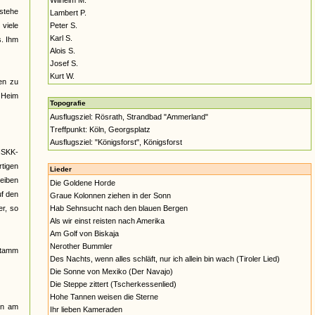
Wilhelm M.
estehe
Lambert P.
viele
Peter S.
Karl S.
s. Ihm
Alois S.
Josef S.
Kurt W.
en zu
] Heim
Topografie
Ausflugsziel: Rösrath, Strandbad "Ammerland"
Treffpunkt: Köln, Georgsplatz
Ausflugsziel: "Königsforst", Königsforst
NSKK-
tigen
Lieder
eiben
Die Goldene Horde
uf den
Graue Kolonnen ziehen in der Sonn
er, so
Hab Sehnsucht nach den blauen Bergen
Als wir einst reisten nach Amerika
Am Golf von Biskaja
Nerother Bummler
stamm
Des Nachts, wenn alles schläft, nur ich allein bin wach (Tiroler Lied)
Die Sonne von Mexiko (Der Navajo)
Die Steppe zittert (Tscherkessenlied)
Hohe Tannen weisen die Sterne
nn am
Ihr lieben Kameraden