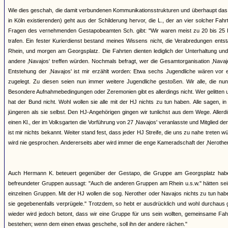
Wie dies geschah, die damit verbundenen Kommunikationsstrukturen und überhaupt das 
in Köln existierenden) geht aus der Schilderung hervor, die L., der an vier solcher 
Fragen des vernehmenden Gestapobeamten Sch. gibt: "Wir waren meist zu 20 bis 25 Pe
trafen. Ein fester Kurierdienst bestand meines Wissens nicht, die Verabredungen ents
Rhein, und morgen am Georgsplatz. Die Fahrten dienten lediglich der Unterhaltung und
andere ‚Navajos' treffen würden. Nochmals befragt, wer die Gesamtorganisation ‚Navajos'
Entstehung der ‚Navajos' ist mir erzählt worden: Etwa sechs Jugendliche wären vor 
zugelegt. Zu diesen seien nun immer weitere Jugendliche gestoßen. Wir alle, die nun
Besondere Aufnahmebedingungen oder Zeremonien gibt es allerdings nicht. Wer gelitten und
hat der Bund nicht. Wohl wollen sie alle mit der HJ nichts zu tun haben. Alle sagen, i
jüngeren als sie selbst. Den HJ-Angehörigen gingen wir tunlichst aus dem Wege. Aller
einen Kl., der im Volksgarten die Vorführung von 27 ‚Navajos' veranlasste und Mitglied 
ist mir nichts bekannt. Weiter stand fest, dass jeder HJ Streife, die uns zu nahe treten 
wird nie gesprochen. Andererseits aber wird immer die enge Kameradschaft der ‚Nerother' 
Auch Hermann K. beteuert gegenüber der Gestapo, die Gruppe am Georgsplatz habe k
befreundeter Gruppen aussagt: "Auch die anderen Gruppen am Rhein u.s.w." hätten sei
einzelnen Gruppen. Mit der HJ wollen die sog. Nerother oder Navajos nichts zu tun ha
sie gegebenenfalls verprügele." Trotzdem, so hebt er ausdrücklich und wohl durchaus 
wieder wird jedoch betont, dass wir eine Gruppe für uns sein wollten, gemeinsame Fa
bestehen; wenn dem einen etwas geschehe, soll ihn der andere rächen."