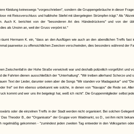
dere Kleidung keineswegs "vorgeschrieben", sondern die Gruppengebräuche in dieser Frage 
Hose mit Reissverschluss und halbhohe Stiefel mit übergelegten Strümpfen trägt." Als "Abze
en. Auch K. berichtet von der "besonderen Art des Händedrückens" und von der übl
dies als Unsinn an, weil der Gruss verpönt ist."
räumt Hermann K. ein, "dass an den Ausflügen wie auch an den abendlichen Treffs fast 
inmal paarweise zu offensichtlichen Zwecken verschwinden, dies besonders während der F
inen Zwischenfall in der Hohe Straße verwickelt war und deshalb polizeilich vorgeführt und v
ie Fahrten dienen ausschließlich der "Unterhaltung". "Wir treiben allerhand Scherze und 
enauen Text der Lieder, darunter seien aber die Songs "Wir standen vor Madagaskar" und "De
er frei" sei ihm ebenso unbekannt wie solche, in denen von "Navajos" die Rede sei. Alle
k kommt und wer uns ihn beigelegt hat, weiß ich nicht". Die Gruppenmitglieder selbst jede
ärts oder die einzelnen Treffs in der Stadt werden nicht organisiert. Bei solchen Gelegen
" Das Theodor B., der "Organisator" der Gruppe vom Waidmarkt, so D., sei ihm nicht bekan
auch regelmäßig gekommen - "zumindest jeden zweiten Tag entweder in den Volksgarten od