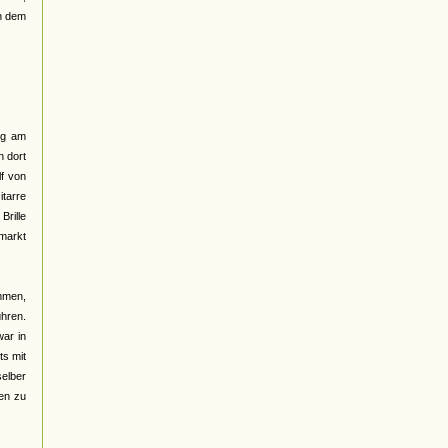
ch dem
lig am
n dort
lf von
itarre
Brille
markt
mmen,
hren.
war in
ts mit
selber
sen zu