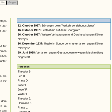
Lied
Gruppe
estapo
12. Oktober 1937:
Störungen beim "Verkehrserziehungsdienst"
s der
16. Oktober 1937:
Festnahme auf dem Georgplatz
d der
26. Oktober 1937:
Weitere Verhaftungen und Durchsuchungen Kölner
Navajos
16. Dezember 1937:
Urteile im Sondergerichtsverfahren gegen Kölner
d für
"Navajos"
ehmen
29. Juni 1938:
Verfahren gegen Gestapobeamte wegen Misshandlung
heiben
eingestellt
"unter
Personen
Theodor B.
n, die
Leo D.
Franz D.
en mit
Josef E.
Josef F.
Walter H.
Theodor J.
uf dem
Hermann K.
uch um
Franz L.
ts und