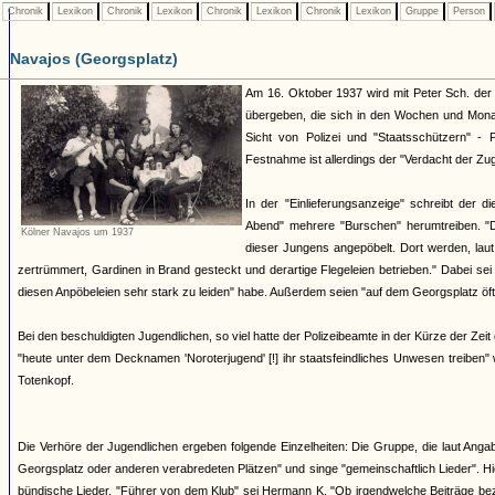
Chronik
Lexikon
Chronik
Lexikon
Chronik
Lexikon
Chronik
Lexikon
Gruppe
Person
Navajos (Georgsplatz)
Am 16. Oktober 1937 wird mit Peter Sch. der 
übergeben, die sich in den Wochen und Mona
Sicht von Polizei und "Staatsschützern" - 
Festnahme ist allerdings der "Verdacht der Zu
In der "Einlieferungsanzeige" schreibt der 
Abend" mehrere "Burschen" herumtreiben. "
Kölner Navajos um 1937
dieser Jungens angepöbelt. Dort werden, laut
zertrümmert, Gardinen in Brand gesteckt und derartige Flegeleien betrieben." Dabei se
diesen Anpöbeleien sehr stark zu leiden" habe. Außerdem seien "auf dem Georgsplatz öft
Bei den beschuldigten Jugendlichen, so viel hatte der Polizeibeamte in der Kürze der Zeit
"heute unter dem Decknamen 'Noroterjugend' [!] ihr staatsfeindliches Unwesen treiben
Totenkopf.
Die Verhöre der Jugendlichen ergeben folgende Einzelheiten: Die Gruppe, die laut Angab
Georgsplatz oder anderen verabredeten Plätzen" und singe "gemeinschaftlich Lieder". H
bündische Lieder. "Führer von dem Klub" sei Hermann K. "Ob irgendwelche Beiträge bezah