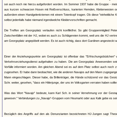
sei auch noch nie hierzu aufgefordert worden. Im Sommer 1937 habe die Gruppe - meis
aus kurzen schwarzen Hosen mit Reißverschluss, karierten Hemden, Kletterwesten ode
außerdem einen Handgelenkriemen mit einem Totenkopf tragen. Ob diese "einheitliche Kl
selbst jedenfalls habe niemand irgendwelche Kleidervorschriften gemacht.
Die Treffen am Georgsplatz verlaufen nicht konfliktfrei. So gibt Gruppenmitglied P
Zwischenfällen mit der HJ, wobei es auch zu Schlägereien kommt, weil uns die HJ vertr
am Georgsplatz angepöbelt werden. Es ist auch richtig, dass dort Gardinen angesteckt w
Einer der Anziehungspunkte am Georgsplatz ist offenbar das "Erfrischungsbüdchen" v
Verkehrserziehungsdienst aufgehalten zu haben. Die am Georgsplatz Anwesenden sei
Vorfälle informiert worden. Am gleichen Abend sei es auf dem Platz selbst auch noc
zugesehen. Er habe dann beobachtet, wie die anderen Navajos auf den Mann zugegangen
Mann eingeschlagen. Dieser habe, da Brillenträger, die Hände schützend vor das Gesic
Schr. weiter, gesehen, "dass ein Hitlerjunge, der uns im Volksgarten verraten haben sollte
Was das Wort "Navajo" bedeute, kann Karl Sch. in seiner Vernehmung vor der Gesta
gewesen." Verbindungen zu „Navajo“-Gruppen vom Heumarkt oder aus Kalk gebe es sei
Bezüglich des Angriffs auf den als Denunzianten bezeichneten HJ-Jungen sagt Th