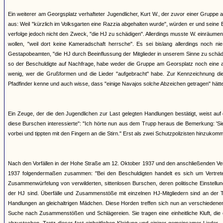
Ein weiterer am Georgsplatz verhafteter Jugendlicher, Kurt W., der zuvor einer Gruppe a
aus: Weil "kürzlich im Volksgarten eine Razzia abgehalten wurde", würden er und se
verfolge jedoch nicht den Zweck, "die HJ zu schädigen". Allerdings musste W. einräumen
wollen, "weil dort keine Kameradschaft herrsche". Es sei bislang allerdings noch
Gestapobeamten, "die HJ durch Beeinflussung der Mitglieder in unserem Sinne zu schädi
so der Beschuldigte auf Nachfrage, habe weder die Gruppe am Georsplatz noch eine a
wenig, wer die Grußformen und die Lieder "aufgebracht" habe. Zur Kennzeichnung dies
Pfadfinder kenne und auch wisse, dass "einige Navajos solche Abzeichen getragen" hätten,
Ein Zeuge, der die den Jugendlichen zur Last gelegten Handlungen bestätigt, weist au
diese Burschen interessierte": "Ich hörte nun aus dem Trupp heraus die Bemerkung: 'Sie
vorbei und tippten mit den Fingern an die Stirn." Erst als zwei Schutzpolizisten hinzukom
Nach den Vorfällen in der Hohe Straße am 12. Oktober 1937 und den anschließenden Ve
1937 folgendermaßen zusammen: "Bei den Beschuldigten handelt es sich um Vertreter 
Zusammenwürfelung von verwilderten, sittenlosen Burschen, deren politische Einstellu
der HJ sind. Überfälle und Zusammenstöße mit einzelnen HJ-Mitgliedern sind an der 
Handlungen an gleichaltrigen Mädchen. Diese Horden treffen sich nun an verschieden
Suche nach Zusammenstößen und Schlägereien. Sie tragen eine einheitliche Kluft, die