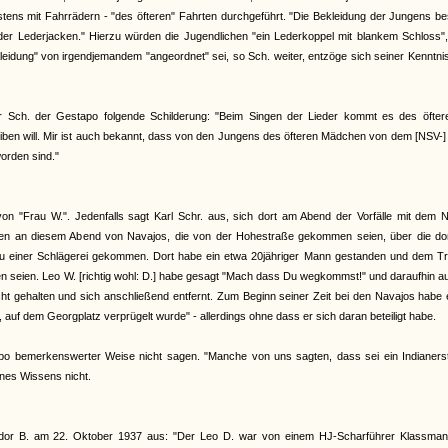
tens mit Fahrrädern - "des öfteren" Fahrten durchgeführt. "Die Bekleidung der Jungens b
r Lederjacken." Hierzu würden die Jugendlichen "ein Lederkoppel mit blankem Schloss", 
eidung" von irgendjemandem "angeordnet" sei, so Sch. weiter, entzöge sich seiner Kenntni
eter Sch. der Gestapo folgende Schilderung: "Beim Singen der Lieder kommt es des öfter
eiben will. Mir ist auch bekannt, dass von den Jungens des öfteren Mädchen von dem [NSV-
orden sind."
on "Frau W.". Jedenfalls sagt Karl Schr. aus, sich dort am Abend der Vorfälle mit dem 
en an diesem Abend von Navajos, die von der Hohestraße gekommen seien, über die dor
h zu einer Schlägerei gekommen. Dort habe ein etwa 20jähriger Mann gestanden und dem Tr
 seien. Leo W. [richtig wohl: D.] habe gesagt "Mach dass Du wegkommst!" und daraufhin a
ht gehalten und sich anschließend entfernt. Zum Beginn seiner Zeit bei den Navajos habe 
, auf dem Georgplatz verprügelt wurde" - allerdings ohne dass er sich daran beteiligt habe.
po bemerkenswerter Weise nicht sagen. "Manche von uns sagten, dass sei ein Indianer
nes Wissens nicht.
eodor B. am 22. Oktober 1937 aus: "Der Leo D. war von einem HJ-Scharführer Klassma