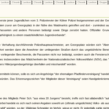
Lexikon
Chronik
Lexikon
Chronik
Lexikon
Chronik
Lexikon
Chronik
Lexikon
Gruppe
erste jener Jugendlichen vom 3. Polizeirevier der Kölner Polizei festgenommen und der G
ten zuvor am Georgsplatz in der Nähe des Waidmarkts getroffen und dort - zumindest au
Passanten und andere Personen belästigt sowie Dinge zerstört hatten. Offizieller Grun
gehörigkeit zu einem staatsfeindlichen Jugendverbande".
die Verhaftung durchführende Polizeihauptwachmeister, am Georgsplatz würden sich "Aben
Dort werden dann die Anwohner der umliegenden Straßen durch das ungebührliche Ben
 vorliegender Beschwerde, die Passanten nicht nur belästigt, sondern auch die Fenstersc
i es insbesondere das Mädchenheim der Nationalsozialistischen Volkswohlfahrt (NSV), das 
ers Hitlerjungendangehörige überfallen und misshandelt" worden.
 ermitteln können, solle es sich um Angehörige "der ehemaligen Pfadfindervereinigung" handel
" würden. Das Erkennungszeichen "der Mitglieder dieser Vereinigung" seien Handgelenkriem
e des Mitglieds Peter Sch. "aus etwa 20 Jungens" besteht, treffe sich fast allabendlich "a
ierbei handele es sich nach seinen Angaben sowohl um (oftmals umgedichtete) Volks- als a
lt" würden, so der 18jährige Schneider im Verhör, wisse er nicht. Er jedenfalls zahle nich