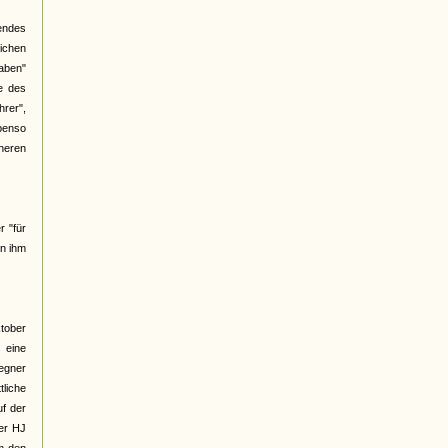
gendes
ichen
haben"
e des
hrer",
benso
üheren
r "für
an ihm
ktober
 eine
Gegner
liche
f der
ber HJ