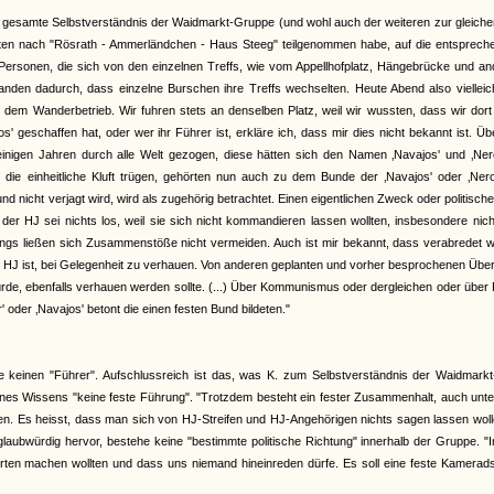
gesamte Selbstverständnis der Waidmarkt-Gruppe (und wohl auch der weiteren zur gleiche
Fahrten nach "Rösrath - Ammerländchen - Haus Steeg" teilgenommen habe, auf die entsprec
rsonen, die sich von den einzelnen Treffs, wie vom Appellhofplatz, Hängebrücke und an
tanden dadurch, dass einzelne Burschen ihre Treffs wechselten. Heute Abend also viellei
 dem Wanderbetrieb. Wir fuhren stets an denselben Platz, weil wir wussten, dass wir dor
 geschaffen hat, oder wer ihr Führer ist, erkläre ich, dass mir dies nicht bekannt ist. Üb
einigen Jahren durch alle Welt gezogen, diese hätten sich den Namen ‚Navajos' und ‚Nero
 die einheitliche Kluft trügen, gehörten nun auch zu dem Bunde der ‚Navajos' oder ‚Nero
 nicht verjagt wird, wird als zugehörig betrachtet. Einen eigentlichen Zweck oder politische
n der HJ sei nichts los, weil sie sich nicht kommandieren lassen wollten, insbesondere nic
dings ließen sich Zusammenstöße nicht vermeiden. Auch ist mir bekannt, dass verabredet 
der HJ ist, bei Gelegenheit zu verhauen. Von anderen geplanten und vorher besprochenen Über
würde, ebenfalls verhauen werden sollte. (...) Über Kommunismus oder dergleichen oder über P
oder ‚Navajos' betont die einen festen Bund bildeten."
einen "Führer". Aufschlussreich ist das, was K. zum Selbstverständnis der Waidmarkt
nes Wissens "keine feste Führung". "Trotzdem besteht ein fester Zusammenhalt, auch unt
ben. Es heisst, dass man sich von HJ-Streifen und HJ-Angehörigen nichts sagen lassen wol
glaubwürdig hervor, bestehe keine "bestimmte politische Richtung" innerhalb der Gruppe. 
hrten machen wollten und dass uns niemand hineinreden dürfe. Es soll eine feste Kamerad