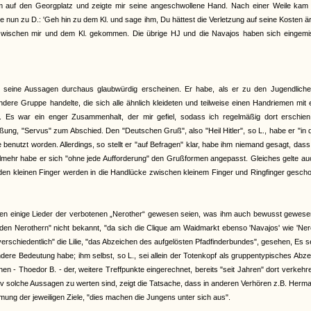
 auf den Georgplatz und zeigte mir seine angeschwollene Hand. Nach einer Weile kam K
e nun zu D.: 'Geh hin zu dem Kl. und sage ihm, Du hättest die Verletzung auf seine Kosten är
i zwischen mir und dem Kl. gekommen. Die übrige HJ und die Navajos haben sich eingemis
bei seine Aussagen durchaus glaubwürdig erscheinen. Er habe, als er zu den Jugendlich
dere Gruppe handelte, die sich alle ähnlich kleideten und teilweise einen Handriemen mit
. Es war ein enger Zusammenhalt, der mir gefiel, sodass ich regelmäßig dort erschien.
ng, "Servus" zum Abschied. Den "Deutschen Gruß", also "Heil Hitler", so L., habe er "in 
 benutzt worden. Allerdings, so stellt er "auf Befragen" klar, habe ihm niemand gesagt, das
hr habe er sich "ohne jede Aufforderung" den Grußformen angepasst. Gleiches gelte auc
iden kleinen Finger werden in die Handlücke zwischen kleinem Finger und Ringfinger gesch
nen einige Lieder der verbotenen „Nerother“ gewesen seien, was ihm auch bewusst gewesen
den Nerothern" nicht bekannt, "da sich die Clique am Waidmarkt ebenso 'Navajos' wie 'Ner
erschiedentlich" die Lilie, "das Abzeichen des aufgelösten Pfadfinderbundes", gesehen, Es s
ere Bedeutung habe; ihm selbst, so L., sei allein der Totenkopf als gruppentypisches Abz
 - Thoedor B. - der, weitere Treffpunkte eingerechnet, bereits "seit Jahren" dort verkehr
tiv solche Aussagen zu werten sind, zeigt die Tatsache, dass in anderen Verhören z.B. Herm
mmung der jeweiligen Ziele, "dies machen die Jungens unter sich aus".