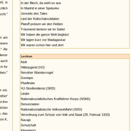
l. in
In der Blech, da sieht es aus
ztlich
In Madrid in einer Spelunke
Jenseits des Tales
cht."
Lied der Koltschaksoldaten
Platoff preisen wir den Helden
Träumend denken wir im Sattel
Wir haben die ganze Welt beglotzt
en am
Wir lagen kurz vor Madagaskar
 einem
Wir waren schon hier und dort
" Als
dieser
Lexikon
s auch
Kluft
h für
Hitlerjugend (HJ)
oben."
Nerother Wandervogel
Gestapo
Pfadfinder
HJ-Streifendienst (SRD)
 sei.
Lieder
other'
Nationalsozialistisches Kraftfahrer-Korps (NSKK)
ei ihm
Denunziation
eichen
Nationalsozialistische Volkswohlfahrt (NSV)
e, das
Verordnung zum Schutz von Volk und Staat (28. Februar 1933)
ann K.
Navajo
Schutzhaft
Klingelpütz