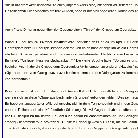
"die in unserem Alter und teilweise auch jüngeren Alters sind, mit denen wir scherze
Geschlechtsteil der Mädchen greifen" würden, habe er noch nicht gesehen, könne das ab
Auch Franz D. nennt gegenüber der Gestapo einen "Führer" der Gruppe am Georgplatz, 
Walter H., der am 26. Oktober inhaftiert wird, berichtet, dass er ca. im April 1937 e
Georgsplatz beim Fußballspiel kennen gelernt. Von da an habe er regelmäßig am Georgs
allerhand Scherze getrieben, auch mit den dort verkehrenden Mädels, sowie Lieder ges
Biskaya". "Wir lagen kurz vor Madagaskar...".“ Die vierte Strophe laute: "So ging es u
begleitet. Auch habe die Gruppe vom Georgsplatz Verbindungen zu anderen „Navajos“ gepf
trägt, hatte uns vom Georgsplatz dazu bestimmt einmal in den Volksgarten zu kommen
verkehrt hatten.".
Bemerkenswert ist außerdem, dass nach Auskunft des H. die Jugendlichen am Georgspl
weil sie sich an diese "Clique aus bestimmten Gründen" gebunden fühlen. Dies sei h
Es habe ein ausgeprägter Wille geherrscht, sich in dem Fahrtenbetrieb und in den Zus
unseren Reihen auch eine HJ-feindliche Stimmung. Die HJ-Gegnerschaft kam offen zum A
der HJ-Disziplin zu tun hätten. Es kam auch schon zu Zusammenstößen und Schlägereien.
ständig Zusammenstöße provoziere. H. gibt zu, dabei gewesen zu sein, als die Schutz
sein. Auch streitet er ab, dass es irgendwelche Führer der Gruppe am Georgsplatz gege