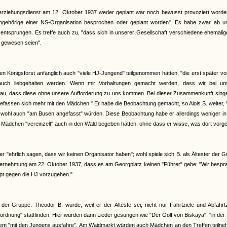
erziehungsdienst am 12. Oktober 1937 weder geplant war noch bewusst provoziert worden
Angehörige einer NS-Organisation besprochen oder geplant worden". Es habe zwar ab u
 entsprungen. Es treffe auch zu, "dass sich in unserer Gesellschaft verschiedene ehemali
n gewesen seien".
en Königsforst anfänglich auch "viele HJ-Jungend" teilgenommen hätten, "die erst später v
auch liebgehalten werden. Wenn mir Vorhaltungen gemacht werden, dass wir bei un
u, dass diese ohne unsere Aufforderung zu uns kommen. Bei dieser Zusammenkunft singe
fassen sich mehr mit den Mädchen." Er habe die Beobachtung gemacht, so Alois S. weiter,
i wohl auch "am Busen angefasst" würden. Diese Beobachtung habe er allerdings weniger in
ädchen "vereinzelt" auch in den Wald begeben hätten, ohne dass er wisse, was dort vorge
 "ehrlich sagen, dass wir keinen Organisator haben"; wohl spiele sich B. als Ältester der 
r Vernehmung am 22. Oktober 1937, dass es am Georgplatz keinen "Führer" gebe: "Wir besp
upt gegen die HJ vorzugehen."
r Gruppe: Theodor B. würde, weil er der Älteste sei, nicht nur Fahrtziele und Abfahrtz
nung" stattfinden. Hier würden dann Lieder gesungen wie "Der Golf von Biskaya", "in der
 Kurzem "mit den Jungens ausfahre". Am Waidmarkt würden auch Mädchen an den Treffen teiln