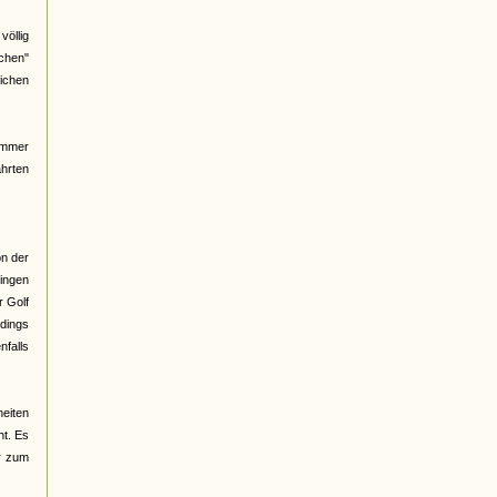
völlig
ichen"
ichen
immer
ahrten
on der
singen
r Golf
rdings
nfalls
heiten
nt. Es
er zum