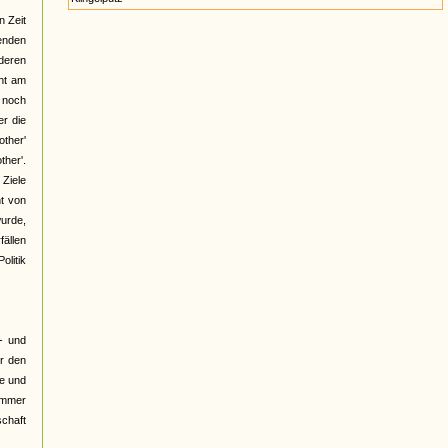
n Zeit
henden
deren
cht am
t noch
er die
ther'
ther'.
 Ziele
ht von
wurde,
fällen
olitik
- und
er den
le und
"Immer
schaft