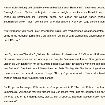
Hinsichtlich Kleidung und Verhaltensweisen bestätigt auch Hermann K., dass eine beson
"zwanglos" seien. "Jedoch sieht jeder zu, dass er möglichst ein kariertes Hemd, kurze 
würde ein Kraftriemen mit Totenkopf gelten, den jedoch nur wenige tragen würd
Begrüßungsfloskel "Ahoi". "Wenn schon einer der Jungens 'Heil Hitler' sagt, so sieht man 
"Auf Befragen", d.h. wohl unter erheblichem Druck des verhörenden Gestapobeamten, 
einige junge Mädchen teilnehmen, die von ihren Jungs umarmt werden und auch schon e
nach Rösrath".
Leo D., der - wie Theodor B., Wilhelm M. und Alois S. - bereits am 12. Oktober 1937 in e
Gestapo vernommen worden war, sagt u.a. aus, die Zusammentreffen am Georgplatz und d
Lieder, die von Einzelnen mit der Klampfe begleitet werden." Er kenne zwar nicht den g
von Biskaya". Das Lied vom Rübezahl mit der Zeile "Schlagt die Bündische Jugend wied
räumt er ein zu wissen, dass seine Gruppe "Navajos" genannt würde - "woher der Ausdruc
würden sich nicht als "Navajos" bezeichnen.
Die Frage nach etwaigen Führern in der Gruppe verneinte D. "Auch die Fahrten nach ausw
kommen die Vorschläge mal von diesem, mal von jenem. Wer Lust hat, schließt sich an.
treffe zu, das er B. angeregt habe, sich zu der Gruppe zu gesellen. Seitdem sei er 
Waidmarkt".