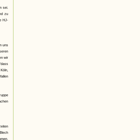
 sei.
nd zu
ge HJ-
on uns
seren
n wir
 "dass
 Köln,
fallen
Gruppe
rachen
eiten
 Blech
ehmen,