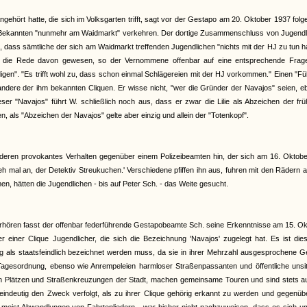
ngehört hatte, die sich im Volksgarten trifft, sagt vor der Gestapo am 20. Oktober 1937 fol
ine Bekannten "nunmehr am Waidmarkt" verkehren. Der dortige Zusammenschluss von Jugendl
, dass sämtliche der sich am Waidmarkt treffenden Jugendlichen "nichts mit der HJ zu tun 
 nie die Rede davon gewesen, so der Vernommene offenbar auf eine entsprechende Frag
gen". "Es trifft wohl zu, dass schon einmal Schlägereien mit der HJ vorkommen." Einen "Fü
ndere der ihm bekannten Cliquen. Er wisse nicht, "wer die Gründer der Navajos" seien, e
er "Navajos" führt W. schließlich noch aus, dass er zwar die Lilie als Abzeichen der fr
 als "Abzeichen der Navajos" gelte aber einzig und allein der "Totenkopf".
f deren provokantes Verhalten gegenüber einem Polizeibeamten hin, der sich am 16. Oktobe
h mal an, der Detektiv Streukuchen.' Verschiedene pfiffen ihn aus, fuhren mit den Rädern 
men, hätten die Jugendlichen - bis auf Peter Sch. - das Weite gesucht.
rhören fasst der offenbar federführende Gestapobeamte Sch. seine Erkenntnisse am 15. O
einer Clique Jugendlicher, die sich die Bezeichnung 'Navajos' zugelegt hat. Es ist dies
ng als staatsfeindlich bezeichnet werden muss, da sie in ihrer Mehrzahl ausgesprochene 
Tagesordnung, ebenso wie Anrempeleien harmloser Straßenpassanten und öffentliche unsitt
en Plätzen und Straßenkreuzungen der Stadt, machen gemeinsame Touren und sind stets au
 eindeutig den Zweck verfolgt, als zu ihrer Clique gehörig erkannt zu werden und gegenü