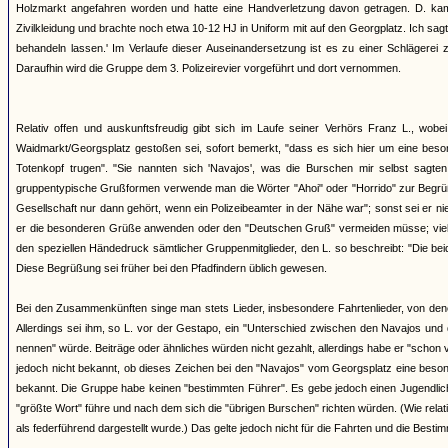
Holzmarkt angefahren worden und hatte eine Handverletzung davon getragen. D. kam
Zivilkleidung und brachte noch etwa 10-12 HJ in Uniform mit auf den Georgplatz. Ich sagt
behandeln lassen.' Im Verlaufe dieser Auseinandersetzung ist es zu einer Schlägere
Daraufhin wird die Gruppe dem 3. Polizeirevier vorgeführt und dort vernommen.
Relativ offen und auskunftsfreudig gibt sich im Laufe seiner Verhörs Franz L., wo
Waidmarkt/Georgsplatz gestoßen sei, sofort bemerkt, "dass es sich hier um eine beson
Totenkopf trugen". "Sie nannten sich 'Navajos', was die Burschen mir selbst sagten
gruppentypische Grußformen verwende man die Wörter "Ahoi" oder "Horrido" zur Begrüßu
Gesellschaft nur dann gehört, wenn ein Polizeibeamter in der Nähe war"; sonst sei er nie
er die besonderen Grüße anwenden oder den "Deutschen Gruß" vermeiden müsse; vielme
den speziellen Händedruck sämtlicher Gruppenmitglieder, den L. so beschreibt: "Die be
Diese Begrüßung sei früher bei den Pfadfindern üblich gewesen.
Bei den Zusammenkünften singe man stets Lieder, insbesondere Fahrtenlieder, von de
Allerdings sei ihm, so L. vor der Gestapo, ein "Unterschied zwischen den Navajos und 
nennen" würde. Beiträge oder ähnliches würden nicht gezahlt, allerdings habe er "schon v
jedoch nicht bekannt, ob dieses Zeichen bei den "Navajos" vom Georgsplatz eine besond
bekannt. Die Gruppe habe keinen "bestimmten Führer". Es gebe jedoch einen Jugendlichen
"größte Wort" führe und nach dem sich die "übrigen Burschen" richten würden. (Wie rela
als federführend dargestellt wurde.) Das gelte jedoch nicht für die Fahrten und die Besti