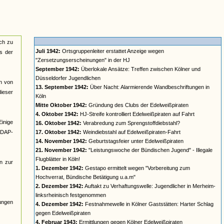
sch zu
Juli 1942:
Ortsgruppenleiter erstattet Anzeige wegen
us der
"Zersetzungserscheinungen" in der HJ
September 1942:
Überlokale Ansätze: Treffen zwischen Kölner und
Düsseldorfer Jugendlichen
en von
13. September 1942:
Über Nacht: Alarmierende Wandbeschriftungen in
ieser
Köln
Mitte Oktober 1942:
Gründung des Clubs der Edelweißpiraten
4. Oktober 1942:
HJ-Streife kontrolliert Edelweißpiraten auf Fahrt
Einige
16. Oktober 1942:
Verabredung zum Sprengstoffdiebstahl?
NSDAP-
17. Oktober 1942:
Weindiebstahl auf Edelweißpiraten-Fahrt
14. November 1942:
Geburtstagsfeier unter Edelweißpiraten
21. November 1942:
"Leistungswoche der Bündischen Jugend" - Illegale
Flugblätter in Köln!
n zur
1. Dezember 1942:
Gestapo ermittelt wegen "Vorbereitung zum
Hochverrat, Bündische Betätigung u.a.m"
2. Dezember 1942:
Auftakt zu Verhaftungswelle: Jugendlicher in Merheim-
linksrheinisch festgenommen
lungen
4. Dezember 1942:
Festnahmewelle in Kölner Gaststätten: Harter Schlag
gegen Edelweißpiraten
4. Februar 1943:
Ermittlungen gegen Kölner Edelweißpiraten