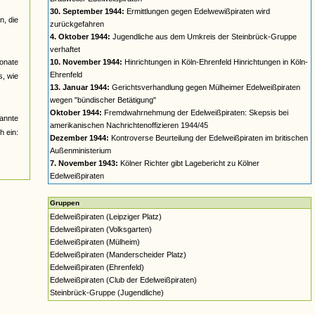
30. September 1944:
Ermittlungen gegen Edelwewißpiraten wird
, die
zurückgefahren
4. Oktober 1944:
Jugendliche aus dem Umkreis der Steinbrück-Gruppe
verhaftet
monate
10. November 1944:
Hinrichtungen in Köln-Ehrenfeld Hinrichtungen in Köln-
Ehrenfeld
s, wie
13. Januar 1944:
Gerichtsverhandlung gegen Mülheimer Edelweißpiraten
wegen "bündischer Betätigung"
Oktober 1944:
Fremdwahrnehmung der Edelweißpiraten: Skepsis bei
annte
amerikanischen Nachrichtenoffizieren 1944/45
h ein:
Dezember 1944:
Kontroverse Beurteilung der Edelweißpiraten im britischen
Außenministerium
7. November 1943:
Kölner Richter gibt Lagebericht zu Kölner
Edelweißpiraten
Gruppen
Edelweißpiraten (Leipziger Platz)
Edelweißpiraten (Volksgarten)
Edelweißpiraten (Mülheim)
Edelweißpiraten (Manderscheider Platz)
Edelweißpiraten (Ehrenfeld)
Edelweißpiraten (Club der Edelweißpiraten)
Steinbrück-Gruppe (Jugendliche)