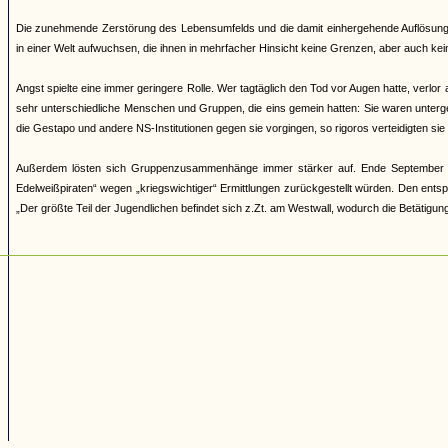
Die zunehmende Zerstörung des Lebensumfelds und die damit einhergehende Auflösung 
in einer Welt aufwuchsen, die ihnen in mehrfacher Hinsicht keine Grenzen, aber auch ke
Angst spielte eine immer geringere Rolle. Wer tagtäglich den Tod vor Augen hatte, verl
sehr unterschiedliche Menschen und Gruppen, die eins gemein hatten: Sie waren untergeta
die Gestapo und andere NS-Institutionen gegen sie vorgingen, so rigoros verteidigten 
Außerdem lösten sich Gruppenzusammenhänge immer stärker auf. Ende September 19
Edelweißpiraten“ wegen „kriegswichtiger“ Ermittlungen zurückgestellt würden. Den ent
„Der größte Teil der Jugendlichen befindet sich z.Zt. am Westwall, wodurch die Betätigun