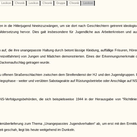
Lexikon
Chronik
Lexikon
Chronik
Gruppe
Chronik
Lexikon
chen in die Hitlerjugend hineinzuzwängen, um sie dort nach Geschlechtern getrennt ideologi
d Widersetzung hervor. Dies galt insbesondere für Jugendliche aus Arbeiterkreisen und a
f, die ihre unangepasste Haltung durch betont lässige Kleidung, auffällige Frisuren, Hör
eizeitfahrten) von Jungen und Mädchen demonstrierten. Eines der Erkennungsmerkmale d
 Jackenaufschlag getragen wurde.
 zu offenen Straßenschlachten zwischen dem Streifendienst der HJ und den Jugendgruppen. 
dkriegsphase - weiter und verübten Sabotageakte auf Rüstungsbetriebe oder Anschläge auf 
S-Verfolgungsbehörden, die sich beispielsweise 1944 in der Herausgabe von "Richtlinie
llenüberlieferung zum Thema „Unangepasstes Jugendverhalten“ ab, um erst mit den Ermitt
it geschah, liegt bis heute weitgehend im Dunkeln.