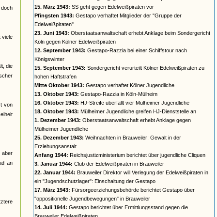
15. März 1943:
SS geht gegen Edelweißpiraten vor
t doch
Pfingsten 1943:
Gestapo verhaftet Mitglieder der "Gruppe der
Edelweißpiraten"
23. Juni 1943:
Oberstaatsanwaltschaft erhebt Anklage beim Sondergericht
 viele
Köln gegen Kölner Edelweißpiraten
12. September 1943:
Gestapo-Razzia bei einer Schiffstour nach
Königswinter
t, die
15. September 1943:
Sondergericht verurteilt Kölner Edelweißpiraten zu
ischer
hohen Haftstrafen
Mitte Oktober 1943:
Gestapo verhaftet Kölner Jugendliche
13. Oktober 1943:
Gestapo-Razzia in Köln-Mülheim
16. Oktober 1943:
HJ-Streife überfällt vier Mülheimer Jugendliche
t von
18. Oktober 1943:
Mülheimer Jugendliche greifen HJ-Dienststelle an
elheit
1. Dezember 1943:
Oberstaatsanwaltschaft erhebt Anklage gegen
Mülheimer Jugendliche
25. Dezember 1943:
Weihnachten in Brauweiler: Gewalt in der
Erziehungsanstalt
 aber
Anfang 1944:
Reichsjustizministerium berichtet über jugendliche Cliquen
ad an
3. Januar 1944:
Club der Edelweißpiraten in Brauweiler
22. Januar 1944:
Brauweiler Direktor will Verlegung der Edelweißpiraten in
ein "Jugendschutzlager": Einschaltung der Gestapo
17. März 1943:
Fürsorgeerziehungsbehörde berichtet Gestapo über
"oppositionelle Jugendbewegungen" in Brauweiler
tztere
14. Juli 1944:
Gestapo berichtet über Ermittlungsstand gegen die
Brauweiler Edelweißpiraten