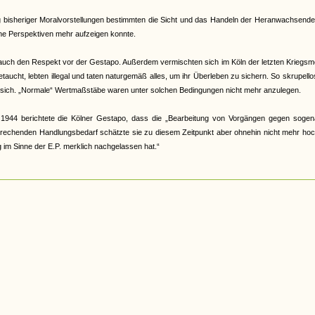
bisheriger Moralvorstellungen bestimmten die Sicht und das Handeln der Heranwachsenden
ine Perspektiven mehr aufzeigen konnte.
or auch den Respekt vor der Gestapo. Außerdem vermischten sich im Köln der letzten Kriegs
ucht, lebten illegal und taten naturgemäß alles, um ihr Überleben zu sichern. So skrupello
sie sich. „Normale“ Wertmaßstäbe waren unter solchen Bedingungen nicht mehr anzulegen.
44 berichtete die Kölner Gestapo, dass die „Bearbeitung von Vorgängen gegen sogen
sprechenden Handlungsbedarf schätzte sie zu diesem Zeitpunkt aber ohnehin nicht mehr hoc
g im Sinne der E.P. merklich nachgelassen hat.“