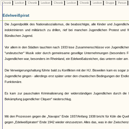
Chronik
Lexikon
Chronik
Lexikon
Chronik
Lexikon
Chronik
Lexikon
Gruppe
Person
Edelweißpirat
Die Jugendpolitik des Nationalsozialismus, die beabsichtigte, alle Kinder und Jugendli
indoktrinieren und militärisch zu drillen, rief bei manchen Jugendlichen Protest un
Bündischen Jugend.
Vor allem in den Städten tauchten nach 1933 lose Zusammenschlüsse von Jugendlichen au
"undeutscher" Musik oder durch gemeinsame gesellige Unternehmungen (besonders Fr
Jugendlichen war, besonders im Rheinland, ein Edelweißabzeichen, das unterm oder am
Die Verweigerungshaltung führte bald zu Konflikten mit der HJ. Bisweilen kam es sogar
Jugendliche gingen - allerdings erst später unter den chaotischen Bedingungen der En
Funktionäre.
Es kam zur pauschalen Kriminalisierung der widerständigen Jugendlichen durch die N
Bekämpfung jugendlicher Cliquen" niederschlug.
Mit den Prozessen gegen die „Navajos“ Ende 1937/Anfang 1938 bricht für Köln die Que
gegen „Edelweißpiraten“ Ende 1942 wieder einzusetzen. Alles das, was in der Zwischenze