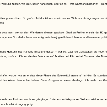
e Wirkung zeigten, wie die Quellen nahe legen, oder ob es – was wahrscheinlicher ist – nich
älzungen auslöste. Ein großer Teil der Älteren wurde nun zur Wehrmacht eingezogen, womit
ren.
e zwar nach wie vor dem Wandern und einem gewissen Grad an Freiheit jenseits der HJ gal
es in jedem Einzelfall schwer, eindeutig zwischen jugendlichem Übermut und bewusster polit
genaue Herkunft des Namens bislang ungeklärt – war es, dass sie Gaststätten als neue Ar
dnung zurückzuführen, die den Aufenthalt auf Straßen und Plätzen bei Einsetzen der Dunk
haftet worden waren, endete diese Phase des Edelweißpiratentums“ in Köln. Es standen
 bei den Älteren beobachtet haben. Diese Gruppen scheinen allerdings nicht mehr den Gr
ntlichen Punkten von ihren „Vorgängern“ der ersten Kriegsjahre. Weitaus stärker als le
eutschen Niederlage geprägt.