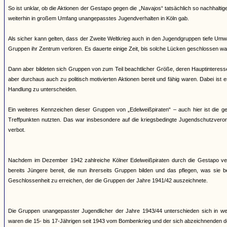
So ist unklar, ob die Aktionen der Gestapo gegen die „Navajos“ tatsächlich so nachhaltig
weiterhin in großem Umfang unangepasstes Jugendverhalten in Köln gab.
Als sicher kann gelten, dass der Zweite Weltkrieg auch in den Jugendgruppen tiefe Umw
Gruppen ihr Zentrum verloren. Es dauerte einige Zeit, bis solche Lücken geschlossen wa
Dann aber bildeten sich Gruppen von zum Teil beachtlicher Größe, deren Hauptinteress
aber durchaus auch zu politisch motivierten Aktionen bereit und fähig waren. Dabei ist 
Handlung zu unterscheiden.
Ein weiteres Kennzeichen dieser Gruppen von „Edelweißpiraten“ – auch hier ist die 
Treffpunkten nutzten. Das war insbesondere auf die kriegsbedingte Jugendschutzveror
verbot.
Nachdem im Dezember 1942 zahlreiche Kölner Edelweißpiraten durch die Gestapo ver
bereits Jüngere bereit, die nun ihrerseits Gruppen bilden und das pflegen, was sie
Geschlossenheit zu erreichen, der die Gruppen der Jahre 1941/42 auszeichnete.
Die Gruppen unangepasster Jugendlicher der Jahre 1943/44 unterschieden sich in wese
waren die 15- bis 17-Jährigen seit 1943 vom Bombenkrieg und der sich abzeichnenden d