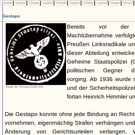
Chronik
Lexikon
Chronik
Lexikon
Chronik
Lexikon
Chronik
Lexikon
Gruppe
Person
Gestapo
Bereits vor der nat
Machtübernahme verfolgte 
Preußen Linksradikale u
dieser Abteilung entwicke
Geheime Staatspolizei (
politischen Gegner de
vorging. Ab 1936 wurde si
und der Sicherheitspolize
Siegel der Gestapo-Stelle Köln
fortan Heinrich Himmler u
Die Gestapo konnte ohne jede Bindung an Rech
vornehmen, eigenmächtig Strafen verhängen und
Änderung von Gerichtsurteilen verlangen. Wi