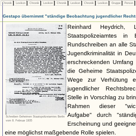
Chronik
Lexikon
Chronik
Lexikon
Chronik
Lexikon
Chronik
Lexikon
Gruppe
Person
Gestapo übernimmt "ständige Beobachtung jugendlicher Recht
Reinhard Heydrich, 
Staatspolizeiamtes in 
Rundschreiben an alle Staa
Jugendkriminalität in De
erschreckenden Umfang
die Geheime Staatspolize
Wege zur Verhütung e
jugendlicher Rechtsbr
Stelle in Vorschlag zu bri
Rahmen dieser "wicht
Aufgabe" durch "ständ
Schreiben Geheimen Staatspolizeiamtes Berlin
vom 8. Februar 1935
Erscheinung und geeignet
eine möglichst maßgebende Rolle spielen.