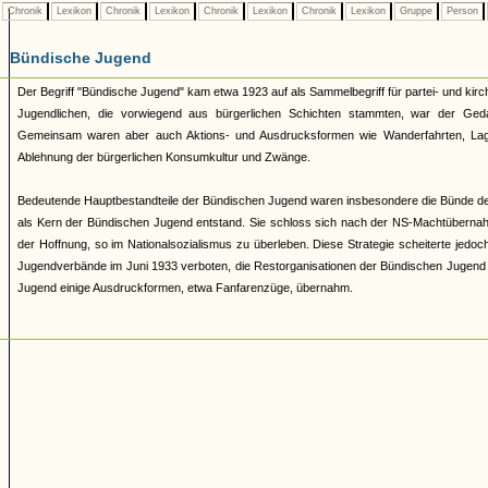
Chronik
Lexikon
Chronik
Lexikon
Chronik
Lexikon
Chronik
Lexikon
Gruppe
Person
Bündische Jugend
Der Begriff "Bündische Jugend" kam etwa 1923 auf als Sammelbegriff für partei- und 
Jugendlichen, die vorwiegend aus bürgerlichen Schichten stammten, war der Geda
Gemeinsam waren aber auch Aktions- und Ausdrucksformen wie Wanderfahrten, Lage
Ablehnung der bürgerlichen Konsumkultur und Zwänge.
Bedeutende Hauptbestandteile der Bündischen Jugend waren insbesondere die Bünde d
als Kern der Bündischen Jugend entstand. Sie schloss sich nach der NS-Machtüberna
der Hoffnung, so im Nationalsozialismus zu überleben. Diese Strategie scheiterte jed
Jugendverbände im Juni 1933 verboten, die Restorganisationen der Bündischen Jugend 193
Jugend einige Ausdruckformen, etwa Fanfarenzüge, übernahm.