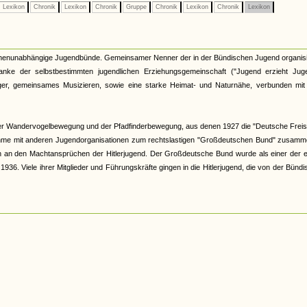
Lexikon
Chronik
Lexikon
Chronik
Gruppe
Chronik
Lexikon
Chronik
Lexikon
kirchenunabhängige Jugendbünde. Gemeinsamer Nenner der in der Bündischen Jugend organis
nke der selbstbestimmten jugendlichen Erziehungsgemeinschaft ("Jugend erzieht Juge
r, gemeinsames Musizieren, sowie eine starke Heimat- und Naturnähe, verbunden mit 
er Wandervogelbewegung und der Pfadfinderbewegung, aus denen 1927 die "Deutsche Freis
hme mit anderen Jugendorganisationen zum rechtslastigen "Großdeutschen Bund" zusamme
och an den Machtansprüchen der Hitlerjugend. Der Großdeutsche Bund wurde als einer der 
6. Viele ihrer Mitglieder und Führungskräfte gingen in die Hitlerjugend, die von der Bünd