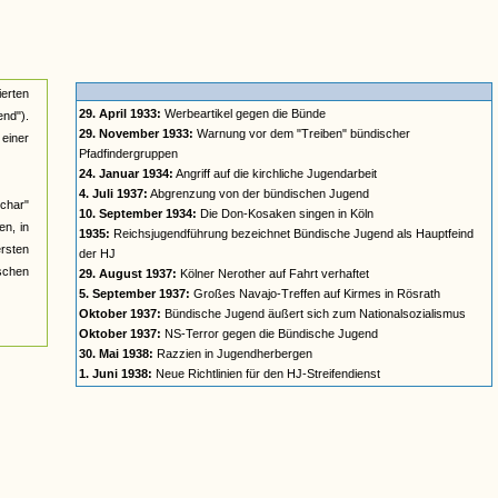
ierten
29. April 1933:
Werbeartikel gegen die Bünde
nd").
29. November 1933:
Warnung vor dem "Treiben" bündischer
einer
Pfadfindergruppen
24. Januar 1934:
Angriff auf die kirchliche Jugendarbeit
4. Juli 1937:
Abgrenzung von der bündischen Jugend
char"
10. September 1934:
Die Don-Kosaken singen in Köln
n, in
1935:
Reichsjugendführung bezeichnet Bündische Jugend als Hauptfeind
ersten
der HJ
ischen
29. August 1937:
Kölner Nerother auf Fahrt verhaftet
5. September 1937:
Großes Navajo-Treffen auf Kirmes in Rösrath
Oktober 1937:
Bündische Jugend äußert sich zum Nationalsozialismus
Oktober 1937:
NS-Terror gegen die Bündische Jugend
30. Mai 1938:
Razzien in Jugendherbergen
1. Juni 1938:
Neue Richtlinien für den HJ-Streifendienst