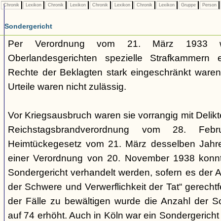
Chronik
Lexikon
Chronik
Lexikon
Chronik
Lexikon
Chronik
Lexikon
Gruppe
Person
Sondergericht
Per Verordnung vom 21. März 1933 
Oberlandesgerichten spezielle Strafkammern e
Rechte der Beklagten stark eingeschränkt waren.
Urteile waren nicht zulässig.
Vor Kriegsausbruch waren sie vorrangig mit Deli
Reichstagsbrandverordnung vom 28. Fe
Heimtückegesetz vom 21. März desselben Jahres
einer Verordnung von 20. November 1938 konnte
Sondergericht verhandelt werden, sofern es der 
der Schwere und Verwerflichkeit der Tat“ gerechtf
der Fälle zu bewältigen wurde die Anzahl der 
auf 74 erhöht. Auch in Köln war ein Sondergericht