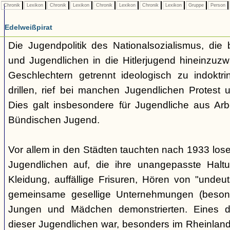
Chronik
Lexikon
Chronik
Lexikon
Chronik
Lexikon
Chronik
Lexikon
Gruppe
Person
Edelweißpirat
Die Jugendpolitik des Nationalsozialismus, die b
und Jugendlichen in die Hitlerjugend hineinzuz
Geschlechtern getrennt ideologisch zu indoktrin
drillen, rief bei manchen Jugendlichen Protest 
Dies galt insbesondere für Jugendliche aus Arb
Bündischen Jugend.
Vor allem in den Städten tauchten nach 1933 l
Jugendlichen auf, die ihre unangepasste Haltu
Kleidung, auffällige Frisuren, Hören von "undeu
gemeinsame gesellige Unternehmungen (besonde
Jungen und Mädchen demonstrierten. Eines 
dieser Jugendlichen war, besonders im Rheinland